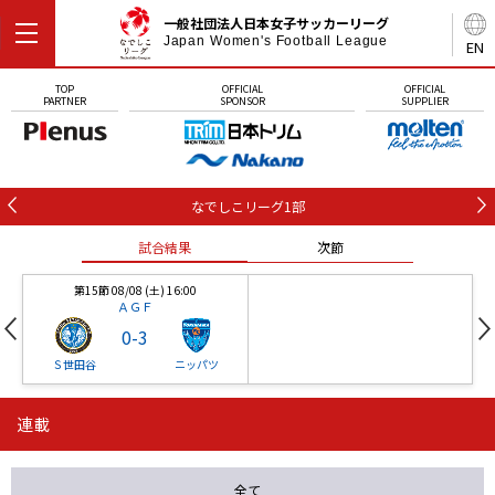
一般社団法人日本女子サッカーリーグ
Japan Women's Football League
EN
TOP
OFFICIAL
OFFICIAL
PARTNER
SPONSOR
SUPPLIER
なでしこリーグ1部
試合結果
次節
第15節 08/08 (土) 16:00
ＡＧＦ
0
-
3
Ｓ世田谷
ニッパツ
連載
第16節 09/05 (土) 15:00
第16節 09/05 (土) 15:00
試合結果
次節
ニッパツ
石人の星
-
-
全て