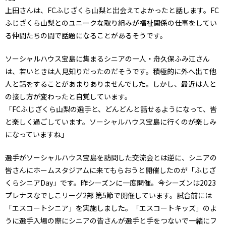
上田さんは、FCふじざくら山梨と出会えてよかったと話します。FC
ふじざくら山梨とのユニークな取り組みが福祉関係の仕事をしてい
る仲間たちの間で話題になることがあるそうです。
ソーシャルハウス宝島に集まるシニアの一人・舟久保ふみ江さん
は、若いときは人見知りだったのだそうです。積極的に外へ出て他
人と話をすることがあまりありませんでした。しかし、最近は人と
の接し方が変わったと自覚しています。
「FCふじざくら山梨の選手と、どんどんと話せるようになって、皆
と楽しく過ごしています。ソーシャルハウス宝島に行くのが楽しみ
になっていますね」
選手がソーシャルハウス宝島を訪問した交流会とは逆に、シニアの
皆さんにホームスタジアムに来てもらおうと開催したのが「ふじざ
くらシニアDay」です。昨シーズンに一度開催。今シーズンは2023
プレナスなでしこリーグ2部 第5節で開催しています。試合前には
「エスコートシニア」を実施しました。「エスコートキッズ」のよ
うに選手入場の際にシニアの皆さんが選手と手をつないで一緒にフ