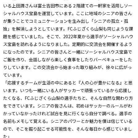
いる上田潤さんは富士吉田市にある２階建ての一軒家を活用しソー
シャルハウス宝島を運営しています。ここに地域のシニアの皆さん
が集うことでコミュニケーションを生み出し「シニアの孤立・孤
独」を解消しようとしています。FCふじざくら山梨も同じような課
題を感じていました。そこで、2022年夏から選手がソーシャルハウ
ス宝島を訪れるようになりました。定期的に交流会を開催するよう
になったのです。シニアの皆さんと一緒にソーシャルハウス宝島で
ご飯を作り、会話しながら楽しく食事をしたりバーベキューをした
りしています。この交流会から始まった取り組みが、徐々に広がっ
ています。
「応援するチームが生活の中にあると『人の心が豊かになる』と思
います。いつも一緒にいる人がサッカーで頑張っているから応援し
たくなる、FCふじざくら山梨の選手たちと、そんな自然な関わり方
をできています。シニアの皆さんは、初めはサッカーのルールがわ
かっていなかったけれど試合を見に行くなら自分で調べる。選手の
名前もメモして覚える。シニアのパワーとか魅力を僕は信じている
ので、そこを掘り起こせる可能性を、そんな毎日から感じていまし
た」