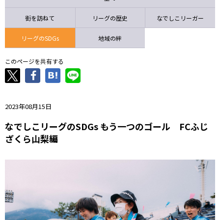
ニッパツ
名古屋
静岡
愛媛Ｌ
街を訪ねて
リーグの歴史
なでしこリーガー
リーグのSDGs
地域の絆
このページを共有する
2023年08月15日
なでしこリーグのSDGs もう一つのゴール FCふじ
ざくら山梨編