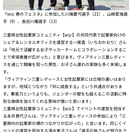
『wiz: 春のフェスタ』に参加した川端蒼弓選手（21）、山崎愛海選
手（9）、長谷川優選手（13）
三重県女性起業家コミュニティ【wiz:】の共同代表で起業家向けの
シェア＆レンタルオフィスを運営する一尾香（いちおかおり）さん
は「地元で活躍する女子サッカーチームとコラボレーションするこ
とで来場者層が広がった」と喜びます。ヴィアティン三重レディー
スを通じて開催を知った男性、お子さん連れの家族も多く来場しま
す。
「ヴィアティン三重レディースと女性起業家には立場の違いはあり
ますが、地域とつながり『共に成長する』という共通点がありま
す。集客力というよりも、ジェンダーの壁をも越えるこの活動に特
別な価値を加えてくれる意味が強いと思います」
三重県女性起業家コミュニティ【wiz:】でイベントの運営を担当す
る永井貴代さんは、ヴィアティン三重レディースの参加により「三
重県内の起業家の横のつながりが広がった」と言います。同じくイ
ベントの運営を担当する清水景子さんは「選手の皆さんが努力をさ