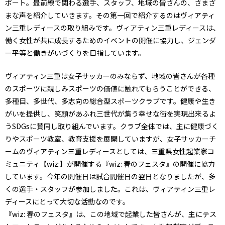
ポート。最前線で関わる選手、スタッフ、地域の皆さんの、さまざ
まな声を紹介していきます。その第一回で紹介するのはヴィアティ
ン三重レディースの取り組みです。ヴィアティン三重レディースは、
働く女性が共に成長するためのイベントの開催に協力し、ジェンダ
ー平等と働きがいづくりを目指しています。
ヴィアティン三重は女子サッカーのみならず、地域の皆さんが各種
のスポーツに親しみスポーツの価値に触れてもらうことができる、
多種目、多世代、多志向の総合型スポーツクラブです。健康や生き
がいを提供し、笑顔があふれ三世代が集う幸せな街を実現出来るよ
うSDGsに賛同し取り組んでいます。クラブ全体では、主に健康づく
りやスポーツ教室、教育支援を展開していますが、女子サッカーチ
ームのヴィアティン三重レディースとしては、三重県女性起業家コ
ミュニティ【wiz:】が開催する『wiz: 春のフェスタ』の開催に協力
しています。今年の開催日は試合開催日の翌日となりましたが、多
くの選手・スタッフが参加しました。これは、ヴィアティン三重レ
ディースにとって大切な活動なのです。
『wiz: 春のフェスタ』は、この地域で起業した皆さんが、主にテス