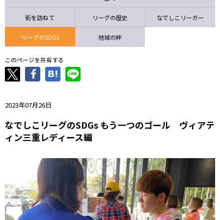
ニッパツ
名古屋
静岡
愛媛Ｌ
街を訪ねて
リーグの歴史
なでしこリーガー
リーグのSDGs
地域の絆
このページを共有する
2023年07月26日
なでしこリーグのSDGs もう一つのゴール ヴィアテ
ィン三重レディース編