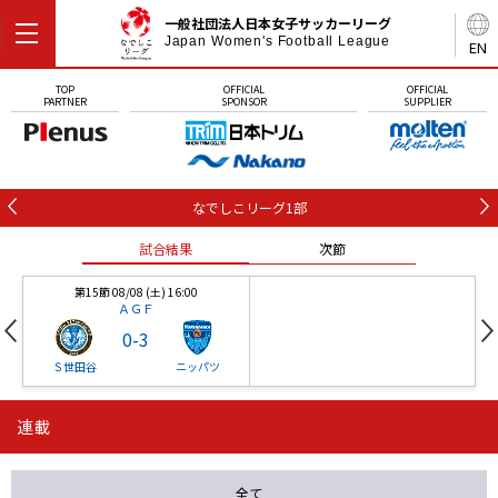
一般社団法人日本女子サッカーリーグ
Japan Women's Football League
EN
TOP
OFFICIAL
OFFICIAL
PARTNER
SPONSOR
SUPPLIER
なでしこリーグ1部
試合結果
次節
第15節 08/08 (土) 16:00
ＡＧＦ
0
-
3
Ｓ世田谷
ニッパツ
連載
第16節 09/05 (土) 15:00
第16節 09/05 (土) 15:00
試合結果
次節
ニッパツ
石人の星
-
-
全て