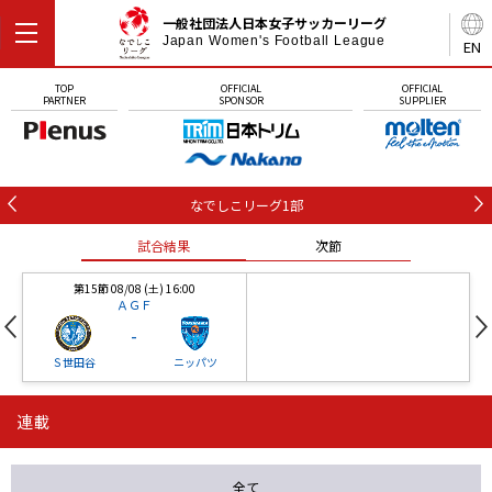
一般社団法人日本女子サッカーリーグ
Japan Women's Football League
EN
TOP
OFFICIAL
OFFICIAL
PARTNER
SPONSOR
SUPPLIER
なでしこリーグ1部
試合結果
次節
第15節 08/08 (土) 16:00
ＡＧＦ
-
Ｓ世田谷
ニッパツ
連載
第16節 09/05 (土) 15:00
第16節 09/05 (土) 15:00
試合結果
次節
ニッパツ
石人の星
-
-
全て