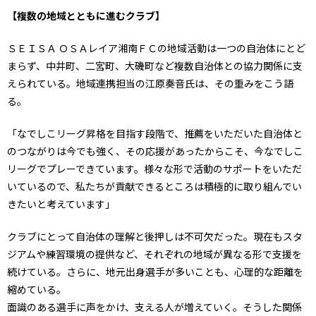
【複数の地域とともに進むクラブ】
ＳＥＩＳＡ ＯＳＡレイア湘南ＦＣの地域活動は一つの自治体にとど
まらず、中井町、二宮町、大磯町など複数自治体との協力関係に支
えられている。地域連携担当の江原奏音氏は、その重みをこう語
る。
「なでしこリーグ昇格を目指す段階で、推薦をいただいた自治体と
のつながりは今でも強く、その応援があったからこそ、今なでしこ
リーグでプレーできています。様々な形で活動のサポートをいただ
いているので、私たちが貢献できるところは積極的に取り組んでい
きたいと考えています」
クラブにとって自治体の理解と後押しは不可欠だった。現在もスタ
ジアムや練習環境の提供など、それぞれの地域が異なる形で支援を
続けている。さらに、地元出身選手が多いことも、心理的な距離を
縮めている。
面識のある選手に声をかけ、支える人が増えていく。そうした関係