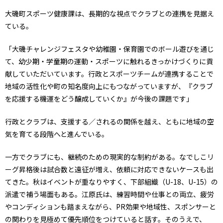
大磯町スポーツ健康課は、長期的な視点でクラブとの連携を見据え
ている。
「大磯チャレンジフェスタや幼稚園・保育園でのボール遊びを通じ
て、幼少期・学童期の運動・スポーツに触れるきっかけづくりに貢
献していただいています。行政とスポーツチームが連携することで
地域の活性化や町の知名度向上にもつながっていますが、『クラブ
を応援する機運をどう醸成していくか』が今後の課題です」
行政とクラブは、支援する／されるの関係を越え、ともに地域の空
気を育てる段階へと進んでいる。
一方でクラブにも、継続のための現実的な制約がある。なでしこリ
ーグ昇格後は試合数と遠征が増え、依頼に対応できないケースも出
てきた。秋はイベントが重なりやすく、下部組織（U-18、U-15）の
派遣で補う場面もある。江原氏は、練習時間や仕事との両立、疲労
やコンディションも踏まえながら、PR効果や地域性、スポンサーと
の関わりを見極めて優先順位をつけていると話す。そのうえで、