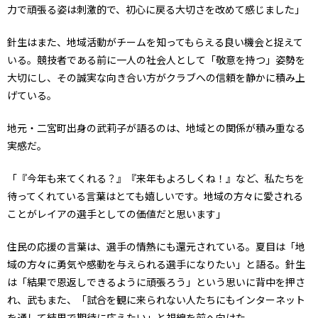
力で頑張る姿は刺激的で、初心に戻る大切さを改めて感じました」
針生はまた、地域活動がチームを知ってもらえる良い機会と捉えて
いる。競技者である前に一人の社会人として「敬意を持つ」姿勢を
大切にし、その誠実な向き合い方がクラブへの信頼を静かに積み上
げている。
地元・二宮町出身の武莉子が語るのは、地域との関係が積み重なる
実感だ。
「『今年も来てくれる？』『来年もよろしくね！』など、私たちを
待ってくれている言葉はとても嬉しいです。地域の方々に愛される
ことがレイアの選手としての価値だと思います」
住民の応援の言葉は、選手の情熱にも還元されている。夏目は「地
域の方々に勇気や感動を与えられる選手になりたい」と語る。針生
は「結果で恩返しできるように頑張ろう」という思いに背中を押さ
れ、武もまた、「試合を観に来られない人たちにもインターネット
を通して結果で期待に応えたい」と視線を前へ向けた。