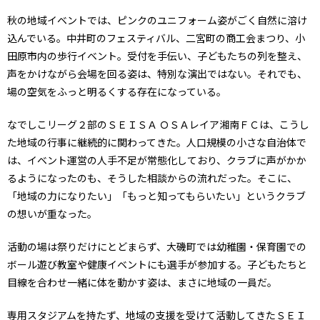
秋の地域イベントでは、ピンクのユニフォーム姿がごく自然に溶け
込んでいる。中井町のフェスティバル、二宮町の商工会まつり、小
田原市内の歩行イベント。受付を手伝い、子どもたちの列を整え、
声をかけながら会場を回る姿は、特別な演出ではない。それでも、
場の空気をふっと明るくする存在になっている。
なでしこリーグ２部のＳＥＩＳＡ ＯＳＡレイア湘南ＦＣは、こうし
た地域の行事に継続的に関わってきた。人口規模の小さな自治体で
は、イベント運営の人手不足が常態化しており、クラブに声がかか
るようになったのも、そうした相談からの流れだった。そこに、
「地域の力になりたい」「もっと知ってもらいたい」というクラブ
の想いが重なった。
活動の場は祭りだけにとどまらず、大磯町では幼稚園・保育園での
ボール遊び教室や健康イベントにも選手が参加する。子どもたちと
目線を合わせ一緒に体を動かす姿は、まさに地域の一員だ。
専用スタジアムを持たず、地域の支援を受けて活動してきたＳＥＩ