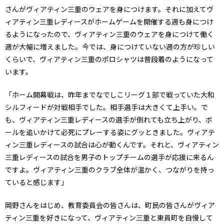
さんがヴィアティン三重のウェアを身につけます。それに加えてヴ
ィアティン三重レディースがホームゲームを開催する週も身につけ
るようになったので、ヴィアティン三重のウェアを身につけて働く
週が大幅に増えました。今では、身につけていない週の方が珍しい
くらいで、ヴィアティン三重のポロシャツは普段着のようになって
います。
「ホーム開幕戦は、昨年までなでしこリーグ１部で戦っていた大和
シルフィードが対戦相手でした。相手選手は大きくて上手い。で
も、ヴィアティン三重レディースの選手が倒れても立ち上がり、ボ
ールを追いかけて必死にプレーする姿にグッときました。ヴィアテ
ィン三重レディースの試合は心が動くんです。それと、ヴィアティン
三重レディースの試合を男子のトップチームの選手が応援に来るん
ですよ。ヴィアティン三重のクラブ全体が温かく、つながりを持っ
ていると感じます」
岡野さんをはじめ、教育委員会の皆さんは、町民の皆さんがヴィア
ティン三重を好きになって、ヴィアティン三重と東員町を自慢して