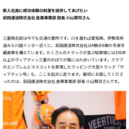
新入社員に成功体験の刺激を提供してあげたい
前田運送株式会社 倉庫事業部 部長 小山賢司さん
三重県北部は今でも交通の要所です。川を渡れば愛知県、伊勢湾岸
道みえ川越インター近くに、前田運送株式会社は
4
拠点
6
棟の冷凍冷
蔵倉庫を構えています。たくさんのトラックが並ぶ駐車場には
100
本
以上のヴィアティン三重ののぼりが風にはためいています。クラブ
のエンブレムとマスコットを表現したラッピング大型トラック「ヴ
ィアティン号」も、ここを起点に走ります。最初にお話してくださ
ったのは、
前田運送株式会社 倉庫事業部 部長 小山賢司さんです。