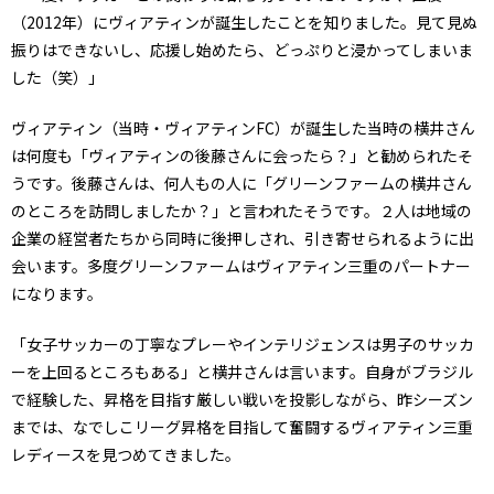
（2012年）にヴィアティンが誕生したことを知りました。見て見ぬ
振りはできないし、応援し始めたら、どっぷりと浸かってしまいま
した（笑）」
ヴィアティン（当時・ヴィアティンFC）が誕生した当時の横井さん
は何度も「ヴィアティンの後藤さんに会ったら？」と勧められたそ
うです。後藤さんは、何人もの人に「グリーンファームの横井さん
のところを訪問しましたか？」と言われたそうです。２人は地域の
企業の経営者たちから同時に後押しされ、引き寄せられるように出
会います。多度グリーンファームはヴィアティン三重のパートナー
になります。
「女子サッカーの丁寧なプレーやインテリジェンスは男子のサッカ
ーを上回るところもある」と横井さんは言います。自身がブラジル
で経験した、昇格を目指す厳しい戦いを投影しながら、昨シーズン
までは、なでしこリーグ昇格を目指して奮闘するヴィアティン三重
レディースを見つめてきました。