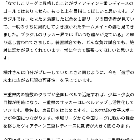
「なでしこリーグに昇格したことがヴィアティン三重レディースの
ゴールではありません。もっと上を目指してほしいと思います。ブ
ラジルでは、たまたま活躍した試合を１部リーグの関係者が見てい
て、一晩のうちに契約して引き抜かれたチームメイトの姿も見てき
ました。ブラジルのサッカー界では『いつも誰かが見ている』と繰
り返し言われてきました。練習試合でも、どんな負け試合でも、絶
対に誰かが見てくれています。常に全力で頑張ってほしいと思いま
す」
横井さんは自分がプレーしていたときと同じように、今も「選手の
未来に広がる無限の可能性」を信じています。
三重県内の複数のクラブが全国レベルで活躍すれば、少年・少女の
目標が明確になり、三重県のサッカーはレベルアップし活性化して
いきます。桑名市、東員町をはじめとする、この地域の女子スポー
ツが全国につながります。地域リーグから全国リーグに戦いの舞台
を移したヴィアティン三重レディースに期待が大きく膨らみます。