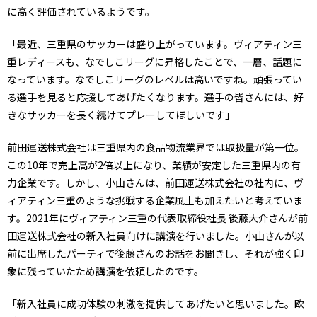
に高く評価されているようです。
「最近、三重県のサッカーは盛り上がっています。ヴィアティン三
重レディースも、なでしこリーグに昇格したことで、一層、話題に
なっています。なでしこリーグのレベルは高いですね。頑張ってい
る選手を見ると応援してあげたくなります。選手の皆さんには、好
きなサッカーを長く続けてプレーしてほしいです」
前田運送株式会社は三重県内の食品物流業界では取扱量が第一位。
この10年で売上高が2倍以上になり、業績が安定した三重県内の有
力企業です。しかし、小山さんは、前田運送株式会社の社内に、ヴ
ィアティン三重のような挑戦する企業風土も加えたいと考えていま
す。2021年にヴィアティン三重の代表取締役社長 後藤大介さんが前
田運送株式会社の新入社員向けに講演を行いました。小山さんが以
前に出席したパーティで後藤さんのお話をお聞きし、それが強く印
象に残っていたため講演を依頼したのです。
「新入社員に成功体験の刺激を提供してあげたいと思いました。欧