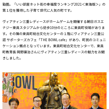
勤圏。「いい部屋ネット街の幸福度ランキング2021＜東海版＞」の
第１位を獲得した子育て世代に人気の町です。
ヴィアティン三重レディースがホームゲームを開催する朝日ガスエ
ナジー東員スタジアムから徒歩10分のところに東員町役場がありま
す。その隣の東員町総合文化センターの１階にヴィアティン三重公
認 サポーターズカフェ「THE BOWL cafe」があり、町民のコミュニ
ケーション拠点となっています。東員町総合文化センターで、東員
町教育長 岡野譲治さんにヴィアティン三重レディースの魅力をお聞
きしました。