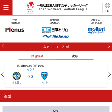
一般社団法人日本女子サッカーリーグ
Japan Women's Football League
EN
TOP
OFFICIAL
OFFICIAL
PARTNER
SPONSOR
SUPPLIER
なでしこリーグ1部
試合結果
次節
第15節 08/08 (土) 16:00
ＡＧＦ
0
-
3
Ｓ世田谷
ニッパツ
連載
第16節 09/05 (土) 15:00
第16節 09/05 (土) 15:00
試合結果
次節
ニッパツ
石人の星
-
-
全て