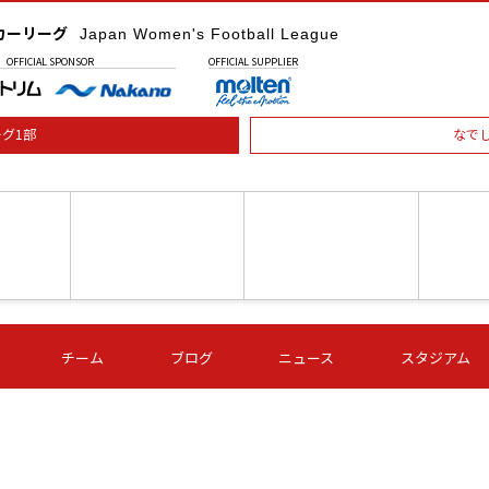
カーリーグ
Japan Women's Football League
OFFICIAL
SPONSOR
OFFICIAL
SUPPLIER
グ1部
なで
土) 15:00
第16節 09/05 (土) 16:00
第16節 09/05 (土) 17:00
第16節 09
チーム
ブログ
ニュース
スタジアム
星
ＡＧＦ
いちご
-
-
愛媛Ｌ
Ｓ世田谷
伊賀ＦＣ
ヴィアマ
Ａハリマ
Ｖ市原Ｌ