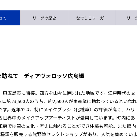
ねて
リーグの歴史
なでしこリーガー
リーグ
を訪ねて ディアヴォロッソ広島編
、東広島市に隣接。四方を山々に囲まれた地域です。江戸時代の文
約23,500人のうち、約2,500人が筆産業に携わっているといわれ
です。近年では、特にメイクブラシ（化粧筆）の評価が高く、ハリ
る世界中のメイクアップアーティストが愛用しています。町内にあ
工房では筆の文化・歴史に触れることができ体験も可能。また館内
00種類を販売する熊野筆セレクトショップがあり、人気を集めてい