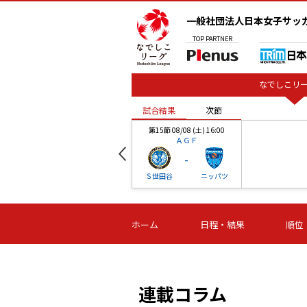
一般社団法人日本女子サッ
TOP
PARTNER
なでしこリー
試合結果
次節
00
第15節 08/08 (土) 16:00
ＡＧＦ
-
ベル
Ｓ世田谷
ニッパツ
試合結果
次節
00
第16節 09/06 (日) 15:00
第16節 09/05 (土) 15:00
第16節 09/05 (
ホーム
日程・結果
順位
津山
ニッパツ
石人の
-
-
-
体大
湯郷ベル
オルカ
ニッパツ
名古屋
静岡
連載コラム