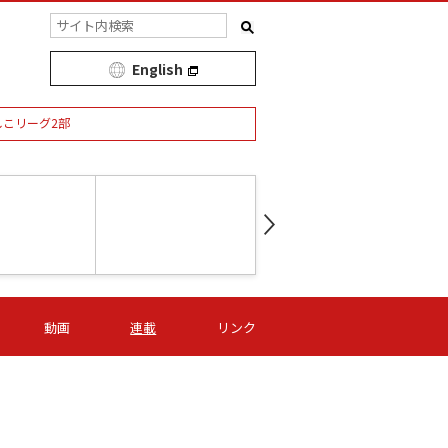
English
しこリーグ2部
第16節 09/05 (土) 15:00
第
ニッパツ
-
ニッパツ
名古屋
/06 (日) 15:00
第16節 09/06 (日) 15:00
第16節 09/05 (土) 15:00
第
動画
連載
リンク
オリプリ
津山
ニッパツ
-
-
-
Ｓ日体大
湯郷ベル
オルカ
ニッパツ
名古屋