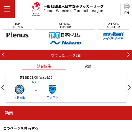
一般社団法人日本女子サッカーリーグ
Japan Women's Football League
EN
TOP
OFFICIAL
OFFICIAL
PARTNER
SPONSOR
SUPPLIER
なでしこリーグ1部
試合結果
次節
第15節 08/08 (土) 16:00
ＡＧＦ
-
Ｓ世田谷
ニッパツ
動画
第16節 09/05 (土) 15:00
第16節 09/05 (土) 15:00
試合結果
次節
ニッパツ
石人の星
-
-
このページを共有する