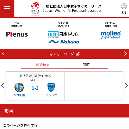
一般社団法人日本女子サッカーリーグ
Japan Women's Football League
EN
TOP
OFFICIAL
OFFICIAL
PARTNER
SPONSOR
SUPPLIER
なでしこリーグ1部
試合結果
次節
第15節 08/08 (土) 16:00
ＡＧＦ
0
-
3
Ｓ世田谷
ニッパツ
動画
第16節 09/05 (土) 15:00
第16節 09/05 (土) 15:00
試合結果
次節
ニッパツ
石人の星
-
-
このページを共有する