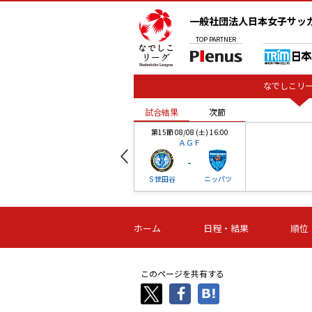
一般社団法人日本女子サッ
TOP
PARTNER
なでしこリー
試合結果
次節
00
第15節 08/08 (土) 16:00
ＡＧＦ
-
ベル
Ｓ世田谷
ニッパツ
試合結果
次節
00
第16節 09/06 (日) 15:00
第16節 09/05 (土) 15:00
第16節 09/05 (
ホーム
日程・結果
順位
津山
ニッパツ
石人の
-
-
-
体大
湯郷ベル
オルカ
ニッパツ
名古屋
静岡
このページを共有する