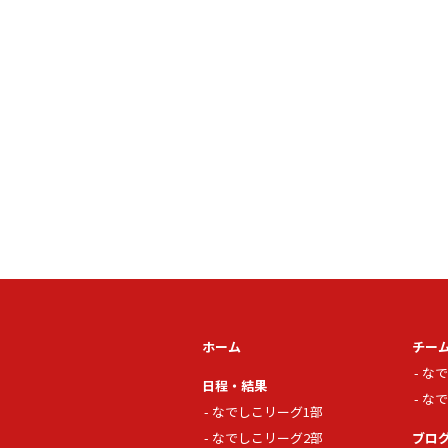
ホーム
チー
なで
日程・結果
なで
なでしこリーグ1部
なでしこリーグ2部
ブロ