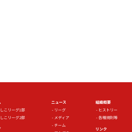
ム
ニュース
組織概要
しこリーグ1部
リーグ
ヒストリー
しこリーグ2部
メディア
各種規則等
チーム
グ
リンク