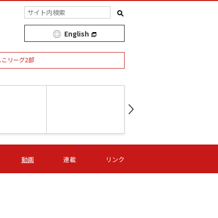
English
しこリーグ2部
第16節 09/05 (土) 15:00
第
ニッパツ
-
ニッパツ
名古屋
/06 (日) 15:00
第16節 09/06 (日) 15:00
第16節 09/05 (土) 15:00
第
動画
連載
リンク
オリプリ
津山
ニッパツ
-
-
-
Ｓ日体大
湯郷ベル
オルカ
ニッパツ
名古屋