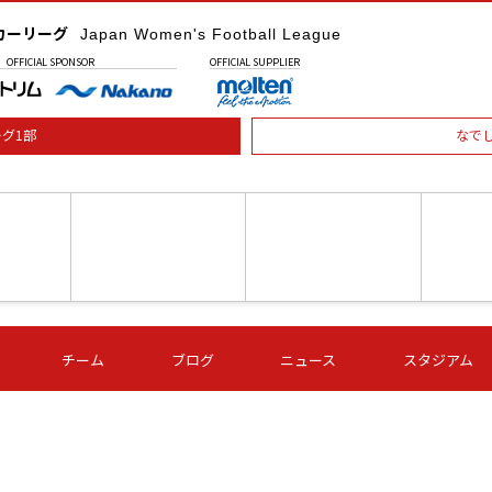
カーリーグ
Japan Women's Football League
OFFICIAL
SPONSOR
OFFICIAL
SUPPLIER
グ1部
なで
土) 15:00
第16節 09/05 (土) 16:00
第16節 09/05 (土) 17:00
第16節 09
チーム
ブログ
ニュース
スタジアム
星
ＡＧＦ
いちご
-
-
愛媛Ｌ
Ｓ世田谷
伊賀ＦＣ
ヴィアマ
Ａハリマ
Ｖ市原Ｌ