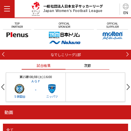
一般社団法人日本女子サッカーリーグ
Japan Women's Football League
EN
TOP
OFFICIAL
OFFICIAL
PARTNER
SPONSOR
SUPPLIER
なでしこリーグ1部
試合結果
次節
第15節 08/08 (土) 16:00
ＡＧＦ
-
Ｓ世田谷
ニッパツ
動画
第16節 09/05 (土) 15:00
第16節 09/05 (土) 15:00
試合結果
次節
ニッパツ
石人の星
-
-
全て