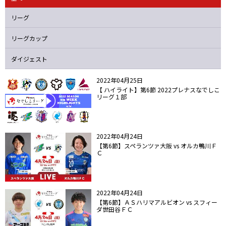
ニッパツ
名古屋
静岡
愛媛Ｌ
リーグ
リーグカップ
ダイジェスト
2022年04月25日
【 ハイライト】第6節 2022プレナスなでしこ
リーグ１部
2022年04月24日
【第6節】スペランツァ大阪 vs オルカ鴨川Ｆ
Ｃ
2022年04月24日
【第6節】ＡＳハリマアルビオン vs スフィー
ダ世田谷ＦＣ