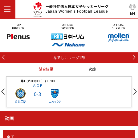
一般社団法人日本女子サッカーリーグ
Japan Women's Football League
EN
TOP
OFFICIAL
OFFICIAL
PARTNER
SPONSOR
SUPPLIER
なでしこリーグ1部
試合結果
次節
第15節 08/08 (土) 16:00
ＡＧＦ
0
-
3
Ｓ世田谷
ニッパツ
動画
第16節 09/05 (土) 15:00
第16節 09/05 (土) 15:00
試合結果
次節
ニッパツ
石人の星
-
-
全て