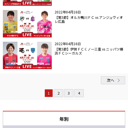
2022年04月16日
【第5節】オルカ鴨川ＦＣ vs アンジュヴィオ
レ広島
2022年04月16日
【第5節】伊賀ＦＣくノ一三重 vs ニッパツ横
浜ＦＣシーガルズ
次へ
1
2
3
4
年別