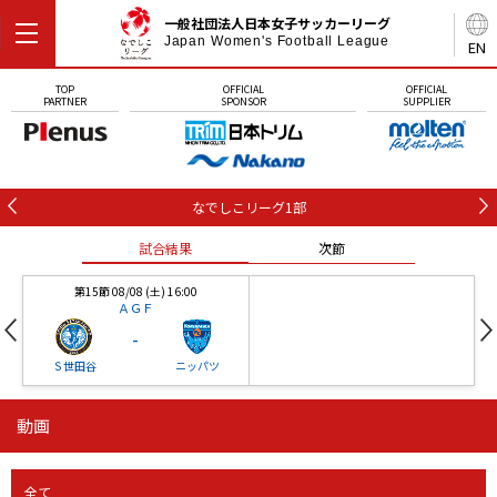
一般社団法人日本女子サッカーリーグ
Japan Women's Football League
EN
TOP
OFFICIAL
OFFICIAL
PARTNER
SPONSOR
SUPPLIER
なでしこリーグ1部
試合結果
次節
第15節 08/08 (土) 16:00
ＡＧＦ
-
Ｓ世田谷
ニッパツ
動画
第16節 09/05 (土) 15:00
第16節 09/05 (土) 15:00
試合結果
次節
ニッパツ
石人の星
-
-
全て