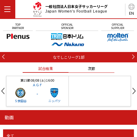
一般社団法人日本女子サッカーリーグ
Japan Women's Football League
EN
TOP
OFFICIAL
OFFICIAL
PARTNER
SPONSOR
SUPPLIER
なでしこリーグ1部
試合結果
次節
第15節 08/08 (土) 16:00
ＡＧＦ
-
Ｓ世田谷
ニッパツ
動画
第16節 09/05 (土) 15:00
第16節 09/05 (土) 15:00
試合結果
次節
ニッパツ
石人の星
-
-
全て