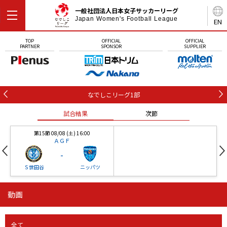
一般社団法人日本女子サッカーリーグ
Japan Women's Football League
EN
TOP
OFFICIAL
OFFICIAL
PARTNER
SPONSOR
SUPPLIER
なでしこリーグ1部
試合結果
次節
第15節 08/08 (土) 16:00
ＡＧＦ
-
Ｓ世田谷
ニッパツ
動画
第16節 09/05 (土) 15:00
第16節 09/05 (土) 15:00
試合結果
次節
ニッパツ
石人の星
-
-
全て