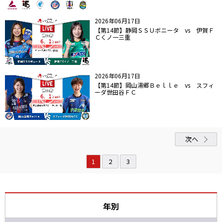
2026年06月17日
【第14節】静岡ＳＳＵボニータ vs 伊賀Ｆ
Ｃくノ一三重
2026年06月17日
【第14節】岡山湯郷Ｂｅｌｌｅ vs スフィ
ーダ世田谷ＦＣ
次へ
1
2
3
年別