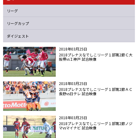
ニッパツ
名古屋
静岡
愛媛Ｌ
リーグ
リーグカップ
ダイジェスト
2018年03月25日
2018プレナスなでしこリーグ１部第2節Ｃ大
阪堺vsＩ神戸 試合映像
2018年03月25日
2018プレナスなでしこリーグ１部第2節ＡＣ
長野vs日テレ 試合映像
2018年03月25日
2018プレナスなでしこリーグ１部第2節ノジ
マvsマイナビ 試合映像