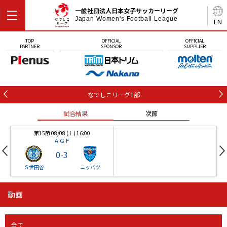
一般社団法人日本女子サッカーリーグ
Japan Women's Football League
EN
TOP
OFFICIAL
OFFICIAL
PARTNER
SPONSOR
SUPPLIER
なでしこリーグ1部
試合結果
次節
第15節 08/08 (土) 16:00
ＡＧＦ
0
-
3
Ｓ世田谷
ニッパツ
動画
第16節 09/05 (土) 15:00
第16節 09/05 (土) 15:00
試合結果
次節
ニッパツ
石人の星
-
-
全て