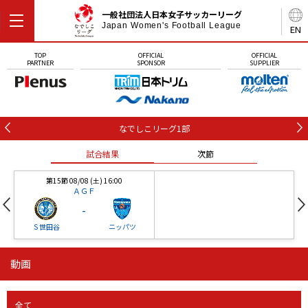
一般社団法人日本女子サッカーリーグ
Japan Women's Football League
EN
TOP
OFFICIAL
OFFICIAL
PARTNER
SPONSOR
SUPPLIER
なでしこリーグ1部
試合結果
次節
第15節 08/08 (土) 16:00
ＡＧＦ
-
Ｓ世田谷
ニッパツ
動画
第16節 09/05 (土) 15:00
第16節 09/05 (土) 15:00
試合結果
次節
ニッパツ
石人の星
-
-
全て