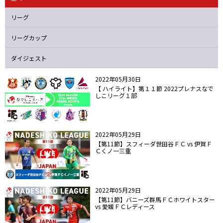
ニッパツ
名古屋
静岡
愛媛Ｌ
リーグ
リーグカップ
ダイジェスト
2022年05月30日
【 ハイライト】第１１節 2022プレナスなで
しこリーグ１部
2022年05月29日
【第11節】スフィーダ世田谷ＦＣ vs 伊賀Ｆ
Ｃくノ一三重
2022年05月29日
【第11節】バニーズ群馬ＦＣホワイトスター
vs 愛媛ＦＣレディース