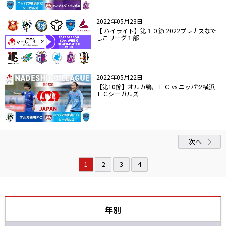
2022年05月23日
【 ハイライト】第１０節 2022プレナスなで
しこリーグ１部
2022年05月22日
【第10節】オルカ鴨川ＦＣ vs ニッパツ横浜
ＦＣシーガルズ
次へ
1
2
3
4
年別