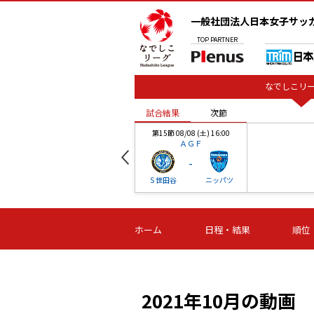
一般社団法人日本女子サッ
TOP
PARTNER
なでしこリー
試合結果
次節
00
第15節 08/08 (土) 16:00
ＡＧＦ
-
ベル
Ｓ世田谷
ニッパツ
試合結果
次節
00
第16節 09/06 (日) 15:00
第16節 09/05 (土) 15:00
第16節 09/05 (
ホーム
日程・結果
順位
津山
ニッパツ
石人の
-
-
-
体大
湯郷ベル
オルカ
ニッパツ
名古屋
静岡
2021年10月の動画