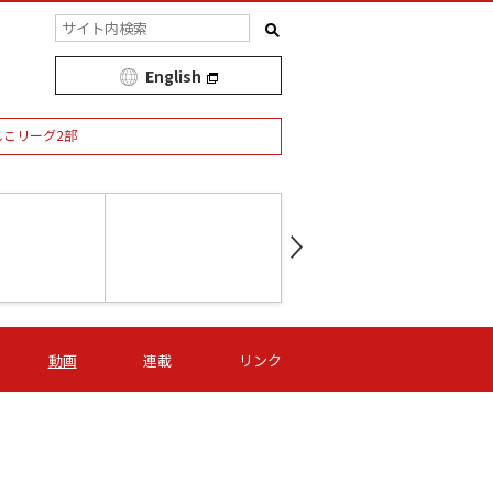
English
しこリーグ2部
第16節 09/05 (土) 15:00
第
ニッパツ
-
ニッパツ
名古屋
/06 (日) 15:00
第16節 09/06 (日) 15:00
第16節 09/05 (土) 15:00
第
動画
連載
リンク
オリプリ
津山
ニッパツ
-
-
-
Ｓ日体大
湯郷ベル
オルカ
ニッパツ
名古屋