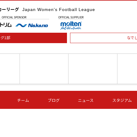
カーリーグ
Japan Women's Football League
OFFICIAL
SPONSOR
OFFICIAL
SUPPLIER
グ1部
なで
土) 15:00
第16節 09/05 (土) 16:00
第16節 09/05 (土) 17:00
第16節 09
チーム
ブログ
ニュース
スタジアム
星
ＡＧＦ
いちご
-
-
愛媛Ｌ
Ｓ世田谷
伊賀ＦＣ
ヴィアマ
Ａハリマ
Ｖ市原Ｌ