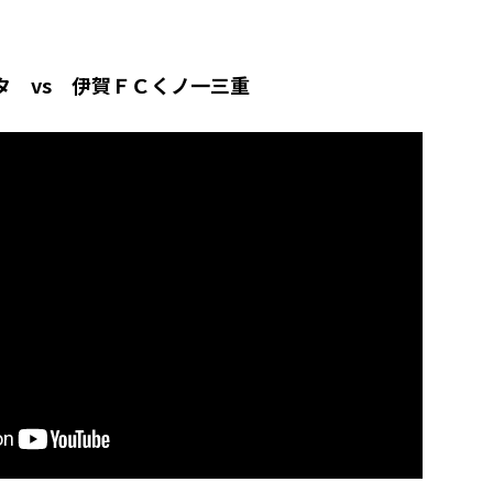
タ vs 伊賀ＦＣくノ一三重