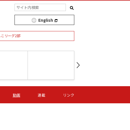
English
しこリーグ2部
第16節 09/05 (土) 15:00
第
ニッパツ
-
ニッパツ
名古屋
/06 (日) 15:00
第16節 09/06 (日) 15:00
第16節 09/05 (土) 15:00
第
動画
連載
リンク
オリプリ
津山
ニッパツ
-
-
-
Ｓ日体大
湯郷ベル
オルカ
ニッパツ
名古屋