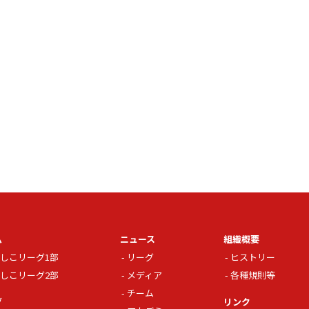
ム
ニュース
組織概要
しこリーグ1部
リーグ
ヒストリー
しこリーグ2部
メディア
各種規則等
チーム
グ
リンク