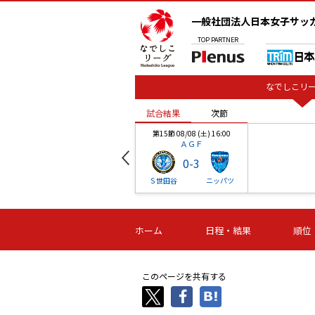
一般社団法人日本女子サッ
TOP
PARTNER
なでしこリー
試合結果
次節
00
第15節 08/08 (土) 16:00
ＡＧＦ
0
-
3
ベル
Ｓ世田谷
ニッパツ
試合結果
次節
00
第16節 09/06 (日) 15:00
第16節 09/05 (土) 15:00
第16節 09/05 (
ホーム
日程・結果
順位
津山
ニッパツ
石人の
-
-
-
体大
湯郷ベル
オルカ
ニッパツ
名古屋
静岡
このページを共有する