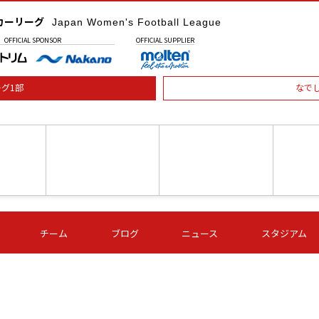
カーリーグ
Japan Women's Football League
OFFICIAL
SPONSOR
OFFICIAL
SUPPLIER
グ1部
なで
土) 15:00
第16節 09/05 (土) 16:00
第16節 09/05 (土) 17:00
第16節 09
チーム
ブログ
ニュース
スタジアム
星
ＡＧＦ
いちご
-
-
愛媛Ｌ
Ｓ世田谷
伊賀ＦＣ
ヴィアマ
Ａハリマ
Ｖ市原Ｌ