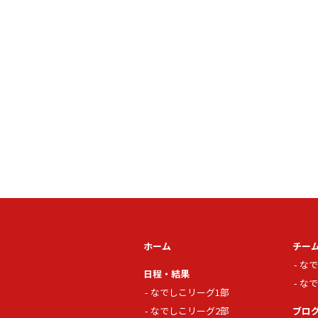
ホーム
チー
なで
日程・結果
なで
なでしこリーグ1部
なでしこリーグ2部
ブロ