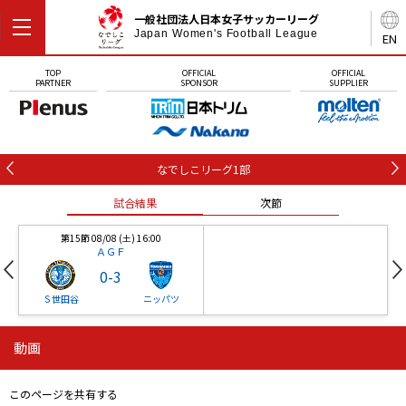
一般社団法人日本女子サッカーリーグ
Japan Women's Football League
EN
TOP
OFFICIAL
OFFICIAL
PARTNER
SPONSOR
SUPPLIER
なでしこリーグ1部
試合結果
次節
第15節 08/08 (土) 16:00
ＡＧＦ
0
-
3
Ｓ世田谷
ニッパツ
動画
第16節 09/05 (土) 15:00
第16節 09/05 (土) 15:00
試合結果
次節
ニッパツ
石人の星
-
-
このページを共有する