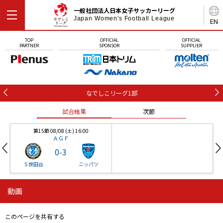
一般社団法人日本女子サッカーリーグ
Japan Women's Football League
EN
TOP
OFFICIAL
OFFICIAL
PARTNER
SPONSOR
SUPPLIER
なでしこリーグ1部
試合結果
次節
第15節 08/08 (土) 16:00
ＡＧＦ
0
-
3
Ｓ世田谷
ニッパツ
動画
第16節 09/05 (土) 15:00
第16節 09/05 (土) 15:00
試合結果
次節
ニッパツ
石人の星
-
-
このページを共有する