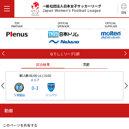
一般社団法人日本女子サッカーリーグ
Japan Women's Football League
EN
TOP
OFFICIAL
OFFICIAL
PARTNER
SPONSOR
SUPPLIER
なでしこリーグ1部
試合結果
次節
第15節 08/08 (土) 16:00
ＡＧＦ
0
-
3
Ｓ世田谷
ニッパツ
動画
第16節 09/05 (土) 15:00
第16節 09/05 (土) 15:00
試合結果
次節
ニッパツ
石人の星
-
-
このページを共有する