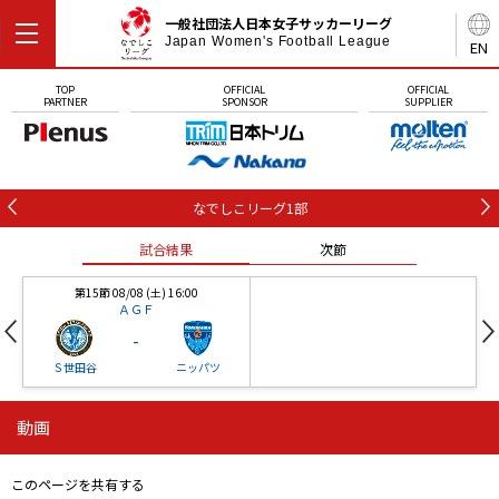
一般社団法人日本女子サッカーリーグ
Japan Women's Football League
EN
TOP
OFFICIAL
OFFICIAL
PARTNER
SPONSOR
SUPPLIER
なでしこリーグ1部
試合結果
次節
第15節 08/08 (土) 16:00
ＡＧＦ
-
Ｓ世田谷
ニッパツ
動画
第16節 09/05 (土) 15:00
第16節 09/05 (土) 15:00
試合結果
次節
ニッパツ
石人の星
-
-
このページを共有する