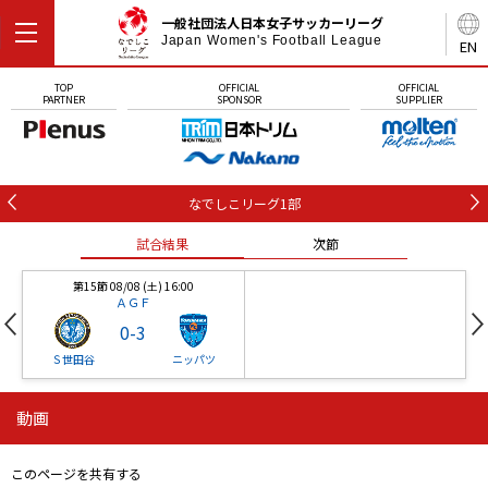
一般社団法人日本女子サッカーリーグ
Japan Women's Football League
EN
TOP
OFFICIAL
OFFICIAL
PARTNER
SPONSOR
SUPPLIER
なでしこリーグ1部
試合結果
次節
第15節 08/08 (土) 16:00
ＡＧＦ
0
-
3
Ｓ世田谷
ニッパツ
動画
第16節 09/05 (土) 15:00
第16節 09/05 (土) 15:00
試合結果
次節
ニッパツ
石人の星
-
-
このページを共有する