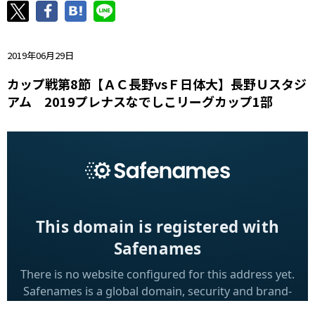
ニッパツ
名古屋
静岡
愛媛Ｌ
2019年06月29日
カップ戦第8節【ＡＣ長野vsＦ日体大】長野Ｕスタジ
アム 2019プレナスなでしこリーグカップ1部