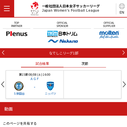
一般社団法人日本女子サッカーリーグ
Japan Women's Football League
EN
TOP
OFFICIAL
OFFICIAL
PARTNER
SPONSOR
SUPPLIER
なでしこリーグ1部
試合結果
次節
第15節 08/08 (土) 16:00
ＡＧＦ
-
Ｓ世田谷
ニッパツ
動画
第16節 09/05 (土) 15:00
第16節 09/05 (土) 15:00
試合結果
次節
ニッパツ
石人の星
-
-
このページを共有する