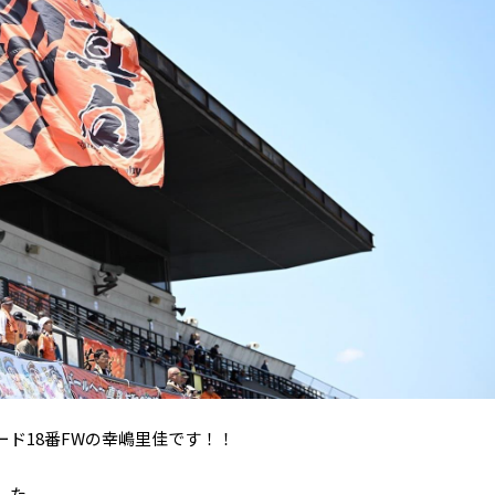
ド18番FWの幸嶋里佳です！！
した。