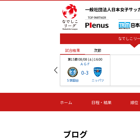
一般社団法人日本女子サッ
TOP
PARTNER
なでしこリー
試合結果
次節
00
第15節 08/08 (土) 16:00
ＡＧＦ
0
-
3
ベル
Ｓ世田谷
ニッパツ
試合結果
次節
00
第16節 09/06 (日) 15:00
第16節 09/05 (土) 15:00
第16節 09/05 (
ホーム
日程・結果
順位
津山
ニッパツ
石人の
-
-
-
体大
湯郷ベル
オルカ
ニッパツ
名古屋
静岡
ブログ