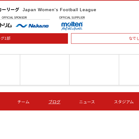
カーリーグ
Japan Women's Football League
OFFICIAL
SPONSOR
OFFICIAL
SUPPLIER
グ1部
なで
土) 15:00
第16節 09/05 (土) 16:00
第16節 09/05 (土) 17:00
第16節 09
チーム
ブログ
ニュース
スタジアム
星
ＡＧＦ
いちご
-
-
愛媛Ｌ
Ｓ世田谷
伊賀ＦＣ
ヴィアマ
Ａハリマ
Ｖ市原Ｌ