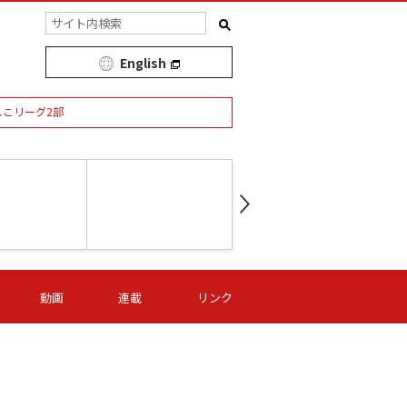
English
しこリーグ2部
第16節 09/05 (土) 15:00
第
ニッパツ
-
ニッパツ
名古屋
/06 (日) 15:00
第16節 09/06 (日) 15:00
第16節 09/05 (土) 15:00
第
動画
連載
リンク
オリプリ
津山
ニッパツ
-
-
-
Ｓ日体大
湯郷ベル
オルカ
ニッパツ
名古屋