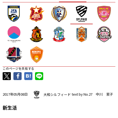
ニッパツ
名古屋
静岡
愛媛Ｌ
このページを共有する
2017年05月08日
大和シルフィード
text by No.27 中川 茉子
新生活