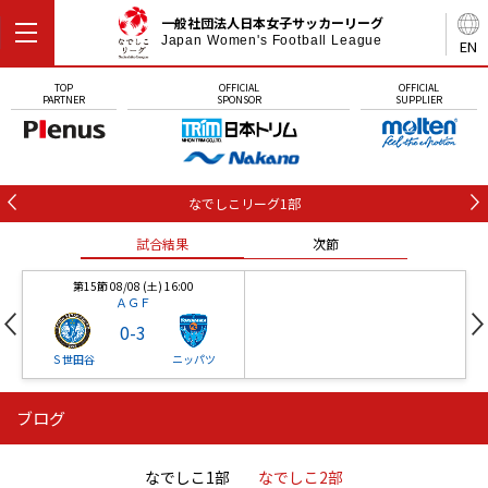
一般社団法人日本女子サッカーリーグ
Japan Women's Football League
EN
TOP
OFFICIAL
OFFICIAL
PARTNER
SPONSOR
SUPPLIER
なでしこリーグ1部
試合結果
次節
第15節 08/08 (土) 16:00
ＡＧＦ
0
-
3
Ｓ世田谷
ニッパツ
ブログ
第16節 09/05 (土) 15:00
第16節 09/05 (土) 15:00
試合結果
次節
ニッパツ
石人の星
-
-
なでしこ1部
なでしこ2部