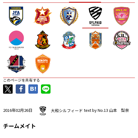
ニッパツ
名古屋
静岡
愛媛Ｌ
このページを共有する
2016年02月26日
大和シルフィード
text by No.13 山本 梨奈
チームメイト