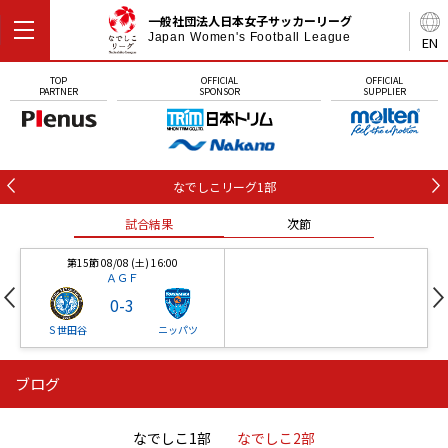
一般社団法人日本女子サッカーリーグ
Japan Women's Football League
EN
TOP
OFFICIAL
OFFICIAL
PARTNER
SPONSOR
SUPPLIER
なでしこリーグ1部
試合結果
次節
第15節 08/08 (土) 16:00
ＡＧＦ
0
-
3
Ｓ世田谷
ニッパツ
ブログ
第16節 09/05 (土) 15:00
第16節 09/05 (土) 15:00
試合結果
次節
ニッパツ
石人の星
-
-
なでしこ1部
なでしこ2部