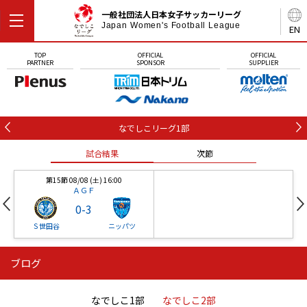
一般社団法人日本女子サッカーリーグ
Japan Women's Football League
EN
TOP
OFFICIAL
OFFICIAL
PARTNER
SPONSOR
SUPPLIER
なでしこリーグ1部
試合結果
次節
第15節 08/08 (土) 16:00
ＡＧＦ
0
-
3
Ｓ世田谷
ニッパツ
ブログ
第16節 09/05 (土) 15:00
第16節 09/05 (土) 15:00
試合結果
次節
ニッパツ
石人の星
-
-
なでしこ1部
なでしこ2部