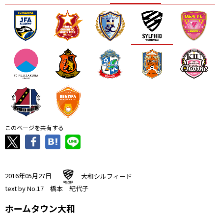
ニッパツ
名古屋
静岡
愛媛Ｌ
このページを共有する
2016年05月27日
大和シルフィード
text by No.17 橋本 紀代子
ホームタウン大和