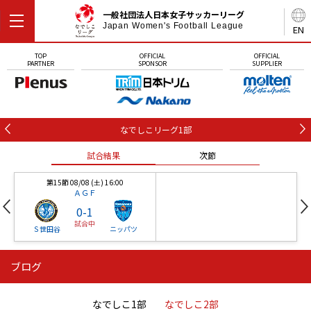
一般社団法人日本女子サッカーリーグ
Japan Women's Football League
EN
TOP
OFFICIAL
OFFICIAL
PARTNER
SPONSOR
SUPPLIER
なでしこリーグ1部
試合結果
次節
第15節 08/08 (土) 16:00
ＡＧＦ
0
-
1
試合中
Ｓ世田谷
ニッパツ
ブログ
第16節 09/05 (土) 15:00
第16節 09/05 (土) 15:00
試合結果
次節
ニッパツ
石人の星
-
-
なでしこ1部
なでしこ2部