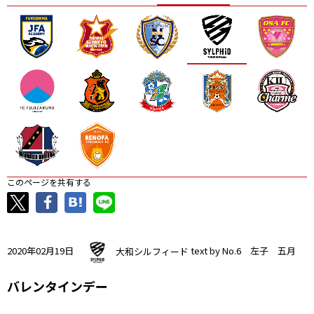
ニッパツ
名古屋
静岡
愛媛Ｌ
このページを共有する
2020年02月19日
大和シルフィード
text by No.6 左子 五月
バレンタインデー