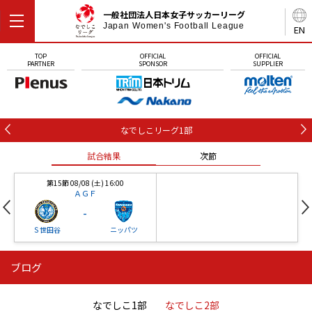
一般社団法人日本女子サッカーリーグ
Japan Women's Football League
EN
TOP
OFFICIAL
OFFICIAL
PARTNER
SPONSOR
SUPPLIER
なでしこリーグ1部
試合結果
次節
第15節 08/08 (土) 16:00
ＡＧＦ
-
Ｓ世田谷
ニッパツ
ブログ
第16節 09/05 (土) 15:00
第16節 09/05 (土) 15:00
試合結果
次節
ニッパツ
石人の星
-
-
なでしこ1部
なでしこ2部