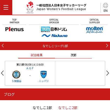
一般社団法人日本女子サッカーリーグ
Japan Women's Football League
EN
TOP
OFFICIAL
OFFICIAL
PARTNER
SPONSOR
SUPPLIER
なでしこリーグ1部
試合結果
次節
第15節 08/08 (土) 16:00
ＡＧＦ
-
Ｓ世田谷
ニッパツ
ブログ
第16節 09/05 (土) 15:00
第16節 09/05 (土) 15:00
試合結果
次節
ニッパツ
石人の星
-
-
なでしこ1部
なでしこ2部