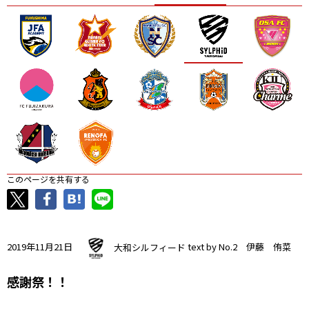
ニッパツ
名古屋
静岡
愛媛Ｌ
このページを共有する
2019年11月21日
大和シルフィード
text by No.2 伊藤 侑菜
感謝祭！！