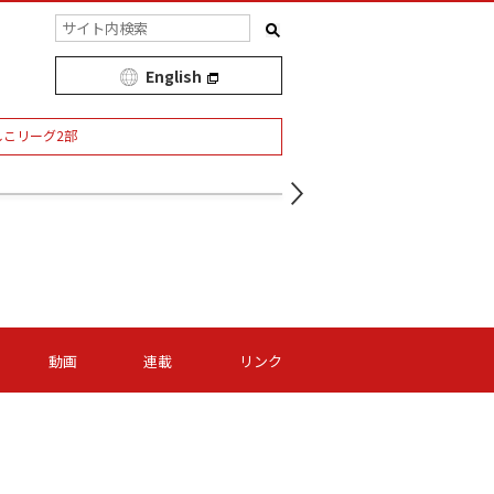
English
しこリーグ2部
動画
連載
リンク