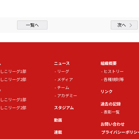
一覧へ
次へ
ム
ニュース
組織概要
しこリーグ1部
リーグ
ヒストリー
しこリーグ2部
メディア
各種規則等
チーム
グ
リンク
アカデミー
しこリーグ1部
過去の記録
しこリーグ2部
スタジアム
表彰一覧
動画
お問い合わせ
連載
プライバシーポリシ