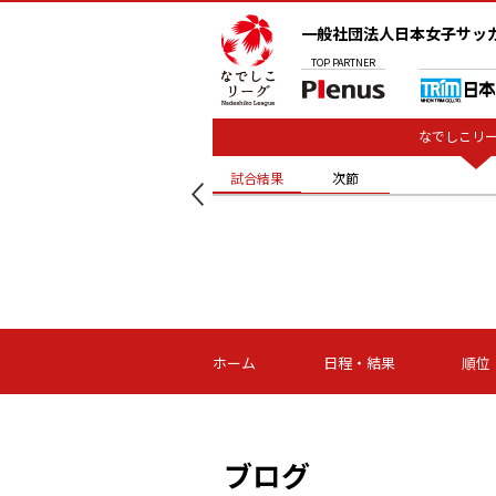
一般社団法人日本女子サッ
TOP
PARTNER
なでしこリー
試合結果
次節
試合結果
次節
ホーム
日程・結果
順位
ブログ