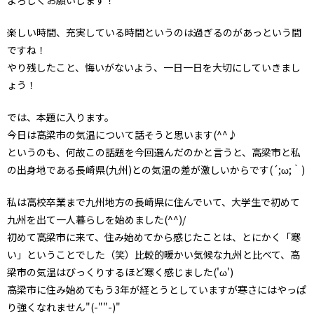
楽しい時間、充実している時間というのは過ぎるのがあっという間
ですね！
やり残したこと、悔いがないよう、一日一日を大切にしていきまし
ょう！
では、本題に入ります。
今日は高梁市の気温について話そうと思います(^^♪
というのも、何故この話題を今回選んだのかと言うと、高梁市と私
の出身地である長崎県(九州)との気温の差が激しいからです(´;ω;｀)
私は高校卒業まで九州地方の長崎県に住んでいて、大学生で初めて
九州を出て一人暮らしを始めました(^^)/
初めて高梁市に来て、住み始めてから感じたことは、とにかく「寒
い」ということでした（笑）比較的暖かい気候な九州と比べて、高
梁市の気温はびっくりするほど寒く感じました('ω')
高梁市に住み始めてもう3年が経とうとしていますが寒さにはやっぱ
り強くなれません"(-""-)"