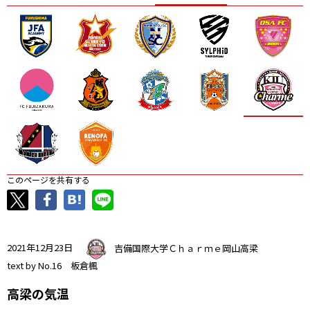
ニッパツ
名古屋
静岡
愛媛Ｌ
このページを共有する
2021年12月23日
吉備国際大学Ｃｈａｒｍｅ岡山高梁
text by No.16 板倉楓
高梁の気温