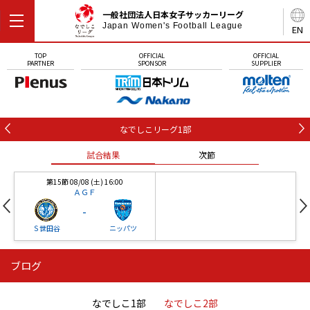
一般社団法人日本女子サッカーリーグ
Japan Women's Football League
EN
TOP
OFFICIAL
OFFICIAL
PARTNER
SPONSOR
SUPPLIER
なでしこリーグ1部
試合結果
次節
第15節 08/08 (土) 16:00
ＡＧＦ
-
Ｓ世田谷
ニッパツ
ブログ
第16節 09/05 (土) 15:00
第16節 09/05 (土) 15:00
試合結果
次節
ニッパツ
石人の星
-
-
なでしこ1部
なでしこ2部