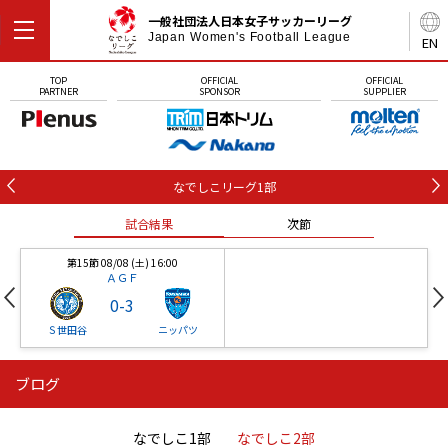
一般社団法人日本女子サッカーリーグ
Japan Women's Football League
EN
TOP
OFFICIAL
OFFICIAL
PARTNER
SPONSOR
SUPPLIER
なでしこリーグ1部
試合結果
次節
第15節 08/08 (土) 16:00
ＡＧＦ
0
-
3
Ｓ世田谷
ニッパツ
ブログ
第16節 09/05 (土) 15:00
第16節 09/05 (土) 15:00
試合結果
次節
ニッパツ
石人の星
-
-
なでしこ1部
なでしこ2部