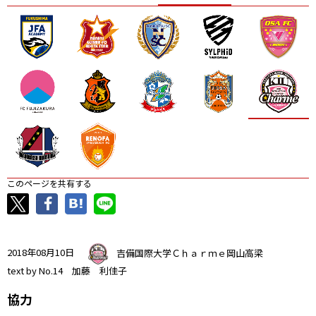
ニッパツ
名古屋
静岡
愛媛Ｌ
このページを共有する
2018年08月10日
吉備国際大学Ｃｈａｒｍｅ岡山高梁
text by No.14 加藤 利佳子
協力