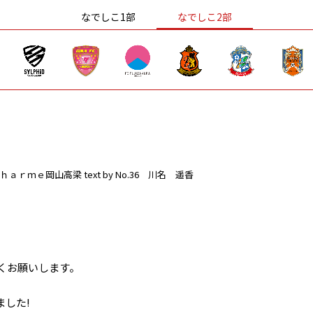
なでしこ1部
なでしこ2部
ｈａｒｍｅ岡山高梁
text by No.36 川名 遥香
くお願いします。
した!