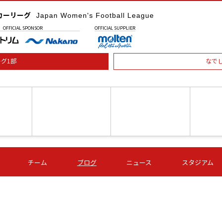
カーリーグ
Japan Women's Football League
OFFICIAL
SPONSOR
OFFICIAL
SUPPLIER
グ1部
なで
土) 15:00
第16節 09/05 (土) 16:00
第16節 09/05 (土) 17:00
第16節 09
チーム
ブログ
ニュース
スタジアム
星
ＡＧＦ
いちご
-
-
愛媛Ｌ
Ｓ世田谷
伊賀ＦＣ
ヴィアマ
Ａハリマ
Ｖ市原Ｌ