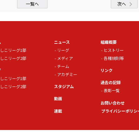
一覧へ
次へ
ム
ニュース
組織概要
しこリーグ1部
リーグ
ヒストリー
しこリーグ2部
メディア
各種規則等
チーム
グ
リンク
アカデミー
しこリーグ1部
過去の記録
しこリーグ2部
スタジアム
表彰一覧
動画
お問い合わせ
連載
プライバシーポリシ