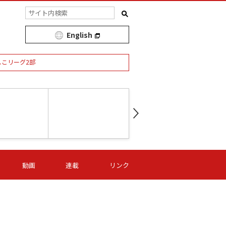
English
しこリーグ2部
第16節 09/05 (土) 15:00
第
ニッパツ
-
ニッパツ
名古屋
/06 (日) 15:00
第16節 09/06 (日) 15:00
第16節 09/05 (土) 15:00
第
動画
連載
リンク
オリプリ
津山
ニッパツ
-
-
-
Ｓ日体大
湯郷ベル
オルカ
ニッパツ
名古屋