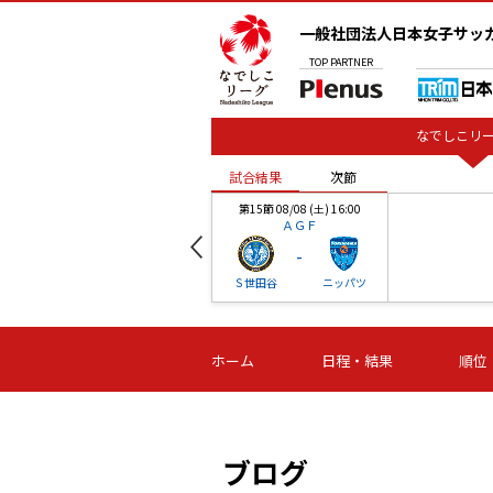
一般社団法人日本女子サッ
TOP
PARTNER
なでしこリー
試合結果
次節
00
第15節 08/08 (土) 16:00
ＡＧＦ
-
ベル
Ｓ世田谷
ニッパツ
試合結果
次節
00
第16節 09/06 (日) 15:00
第16節 09/05 (土) 15:00
第16節 09/05 (
ホーム
日程・結果
順位
津山
ニッパツ
石人の
-
-
-
体大
湯郷ベル
オルカ
ニッパツ
名古屋
静岡
ブログ