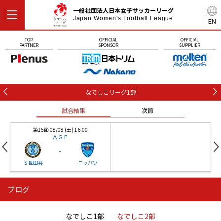
一般社団法人日本女子サッカーリーグ
Japan Women's Football League
EN
TOP
OFFICIAL
OFFICIAL
PARTNER
SPONSOR
SUPPLIER
なでしこリーグ1部
試合結果
次節
第15節 08/08 (土) 16:00
ＡＧＦ
-
Ｓ世田谷
ニッパツ
ブログ
第16節 09/05 (土) 15:00
第16節 09/05 (土) 15:00
試合結果
次節
ニッパツ
石人の星
-
-
なでしこ1部
なでしこ2部