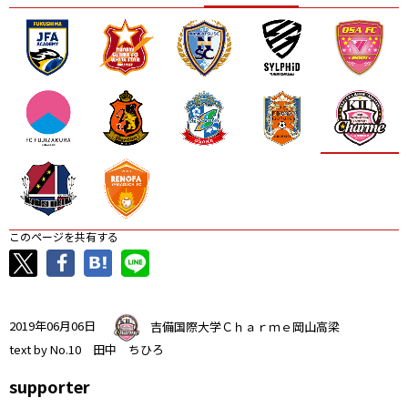
ニッパツ
名古屋
静岡
愛媛Ｌ
このページを共有する
2019年06月06日
吉備国際大学Ｃｈａｒｍｅ岡山高梁
text by No.10 田中 ちひろ
supporter