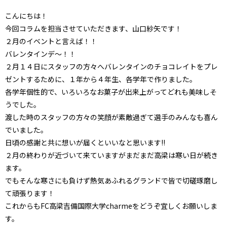
こんにちは！
今回コラムを担当させていただきます、山口紗矢です！
２月のイベントと言えば！！
バレンタインデ～！！
２月１４日にスタッフの方々へバレンタインのチョコレイトをプレ
ゼントするために、１年から４年生、各学年で作りました。
各学年個性的で、いろいろなお菓子が出来上がってどれも美味しそ
うでした。
渡した時のスタッフの方々の笑顔が素敵過ぎて選手のみんなも喜ん
でいました。
日頃の感謝と共に想いが届くといいなと思います!!
２月の終わりが近づいて来ていますがまだまだ高梁は寒い日が続き
ます。
でもそんな寒さにも負けず熱気あふれるグランドで皆で切磋琢磨し
て頑張ります！
これからもFC高梁吉備国際大学charmeをどうぞ宜しくお願いしま
す。