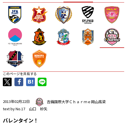
ニッパツ
名古屋
静岡
愛媛Ｌ
このページを共有する
2013年02月22日
吉備国際大学Ｃｈａｒｍｅ岡山高梁
text by No.17 山口 紗矢
バレンタイン！