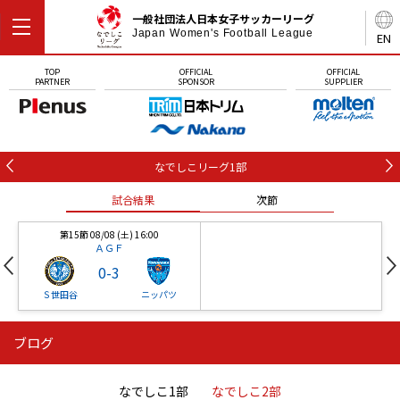
一般社団法人日本女子サッカーリーグ
Japan Women's Football League
EN
TOP
OFFICIAL
OFFICIAL
PARTNER
SPONSOR
SUPPLIER
なでしこリーグ1部
試合結果
次節
第15節 08/08 (土) 16:00
ＡＧＦ
0
-
3
Ｓ世田谷
ニッパツ
ブログ
第16節 09/05 (土) 15:00
第16節 09/05 (土) 15:00
試合結果
次節
ニッパツ
石人の星
-
-
なでしこ1部
なでしこ2部