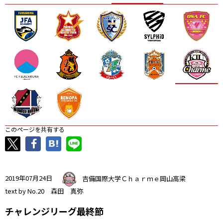
ニッパツ
名古屋
静岡
愛媛Ｌ
このページを共有する
2019年07月24日
吉備国際大学Ｃｈａｒｍｅ岡山高梁
text by No.20 森田 真弥
チャレンジリーグ最終節