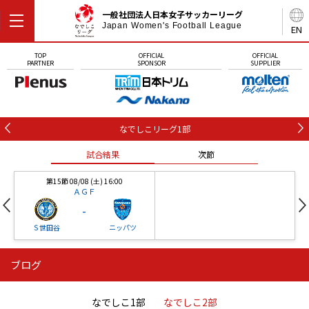
一般社団法人日本女子サッカーリーグ
Japan Women's Football League
EN
TOP
OFFICIAL
OFFICIAL
PARTNER
SPONSOR
SUPPLIER
なでしこリーグ1部
試合結果
次節
第15節 08/08 (土) 16:00
ＡＧＦ
-
Ｓ世田谷
ニッパツ
ブログ
第16節 09/05 (土) 15:00
第16節 09/05 (土) 15:00
試合結果
次節
ニッパツ
石人の星
-
-
なでしこ1部
なでしこ2部