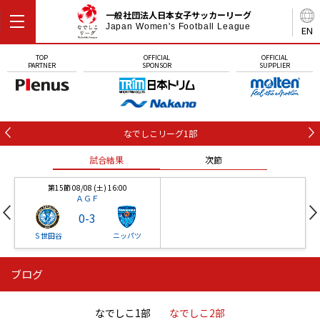
一般社団法人日本女子サッカーリーグ
Japan Women's Football League
EN
TOP
OFFICIAL
OFFICIAL
PARTNER
SPONSOR
SUPPLIER
なでしこリーグ1部
試合結果
次節
第15節 08/08 (土) 16:00
ＡＧＦ
0
-
3
Ｓ世田谷
ニッパツ
ブログ
第16節 09/05 (土) 15:00
第16節 09/05 (土) 15:00
試合結果
次節
ニッパツ
石人の星
-
-
なでしこ1部
なでしこ2部