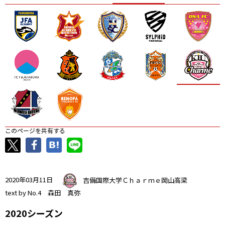
ニッパツ
名古屋
静岡
愛媛Ｌ
このページを共有する
2020年03月11日
吉備国際大学Ｃｈａｒｍｅ岡山高梁
text by No.4 森田 真弥
2020シーズン