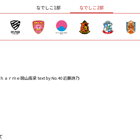
なでしこ1部
なでしこ2部
ｈａｒｍｅ岡山高梁
text by No.40 近藤詩乃
て