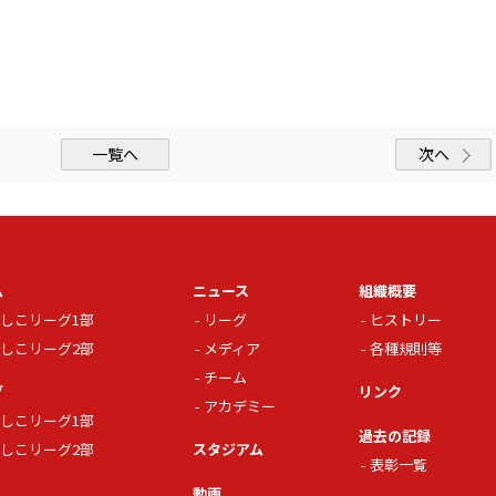
一覧へ
次へ
ム
ニュース
組織概要
しこリーグ1部
リーグ
ヒストリー
しこリーグ2部
メディア
各種規則等
チーム
グ
リンク
アカデミー
しこリーグ1部
過去の記録
しこリーグ2部
スタジアム
表彰一覧
動画