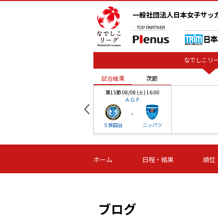
一般社団法人日本女子サッ
TOP
PARTNER
なでしこリー
試合結果
次節
00
第15節 08/08 (土) 16:00
ＡＧＦ
-
ベル
Ｓ世田谷
ニッパツ
試合結果
次節
00
第16節 09/06 (日) 15:00
第16節 09/05 (土) 15:00
第16節 09/05 (
ホーム
日程・結果
順位
津山
ニッパツ
石人の
-
-
-
体大
湯郷ベル
オルカ
ニッパツ
名古屋
静岡
ブログ