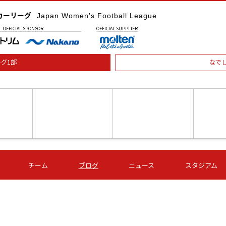
カーリーグ
Japan Women's Football League
OFFICIAL
SPONSOR
OFFICIAL
SUPPLIER
グ1部
なで
土) 15:00
第16節 09/05 (土) 16:00
第16節 09/05 (土) 17:00
第16節 09
チーム
ブログ
ニュース
スタジアム
星
ＡＧＦ
いちご
-
-
愛媛Ｌ
Ｓ世田谷
伊賀ＦＣ
ヴィアマ
Ａハリマ
Ｖ市原Ｌ