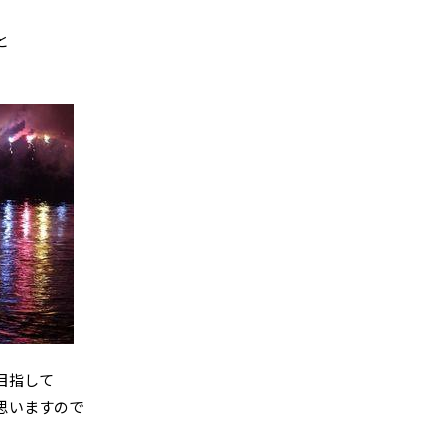
と
目指して
思いますので