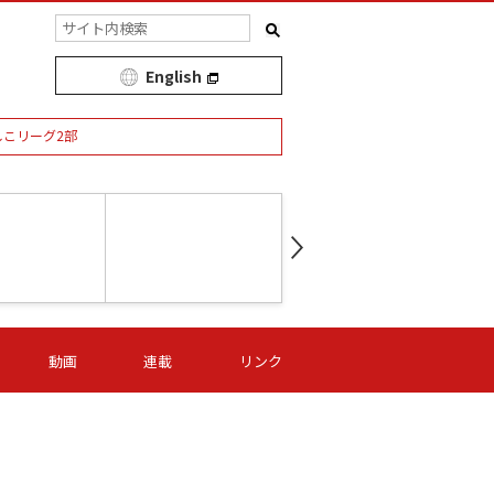
English
しこリーグ2部
第16節 09/05 (土) 15:00
第
ニッパツ
-
ニッパツ
名古屋
/06 (日) 15:00
第16節 09/06 (日) 15:00
第16節 09/05 (土) 15:00
第
動画
連載
リンク
オリプリ
津山
ニッパツ
-
-
-
Ｓ日体大
湯郷ベル
オルカ
ニッパツ
名古屋