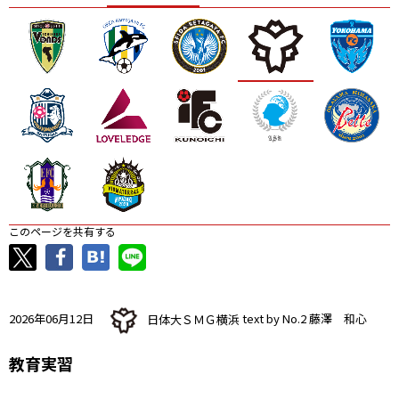
ニッパツ
名古屋
静岡
愛媛Ｌ
このページを共有する
2026年06月12日
日体大ＳＭＧ横浜
text by No.2 藤澤 和心
教育実習