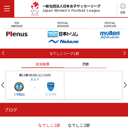
一般社団法人日本女子サッカーリーグ
Japan Women's Football League
EN
TOP
OFFICIAL
OFFICIAL
PARTNER
SPONSOR
SUPPLIER
なでしこリーグ1部
試合結果
次節
第15節 08/08 (土) 16:00
ＡＧＦ
-
Ｓ世田谷
ニッパツ
ブログ
第16節 09/05 (土) 15:00
第16節 09/05 (土) 15:00
試合結果
次節
ニッパツ
石人の星
-
-
なでしこ1部
なでしこ2部