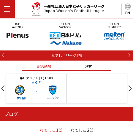
一般社団法人日本女子サッカーリーグ
Japan Women's Football League
EN
TOP
OFFICIAL
OFFICIAL
PARTNER
SPONSOR
SUPPLIER
なでしこリーグ1部
試合結果
次節
第15節 08/08 (土) 16:00
ＡＧＦ
-
Ｓ世田谷
ニッパツ
ブログ
第16節 09/05 (土) 15:00
第16節 09/05 (土) 15:00
試合結果
次節
ニッパツ
石人の星
-
-
なでしこ1部
なでしこ2部