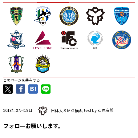
ニッパツ
名古屋
静岡
愛媛Ｌ
このページを共有する
2013年07月19日
日体大ＳＭＧ横浜
text by 石原有希
フォローお願いします。