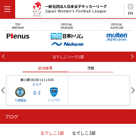
一般社団法人日本女子サッカーリーグ
Japan Women's Football League
EN
TOP
OFFICIAL
OFFICIAL
PARTNER
SPONSOR
SUPPLIER
なでしこリーグ1部
試合結果
次節
第15節 08/08 (土) 16:00
ＡＧＦ
0
-
3
Ｓ世田谷
ニッパツ
ブログ
第16節 09/05 (土) 15:00
第16節 09/05 (土) 15:00
試合結果
次節
ニッパツ
石人の星
-
-
なでしこ1部
なでしこ2部