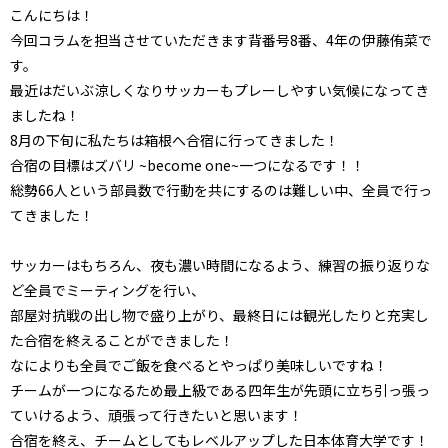
こんにちは！
今回コラムを担当させていただきます背番号8番、4年の伊藤侑菜で
す。
最近はだいぶ涼しくなりサッカーもプレーしやすい気候になってき
ましたね！
8月の下旬に私たちは箱根へ合宿に行ってきました！
合宿の目標はズバリ ~become one~一つになるです！！
総勢66人という部員数で行動を共にするのは難しい中、全員で行っ
てきました！
サッカーはもちろん、夜も濃い時間になるよう、練習の振り返りな
ど全員でミーティングを行い、
部屋対抗戦の出し物で盛り上がり、最終日には観光したりと充実し
た合宿を終えることができました！
なによりも全員でご飯を食べるとやっぱり美味しいですね！
チームが一つになるため最上級である四年生が先頭に立ち引っ張っ
ていけるよう、頑張って行きたいと思います！
合宿を終え、チームとしてもレベルアップした日本体育大学です！