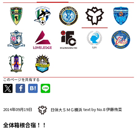
ニッパツ
名古屋
静岡
愛媛Ｌ
このページを共有する
2014年09月19日
日体大ＳＭＧ横浜
text by No.8 伊藤侑菜
全体箱根合宿！！