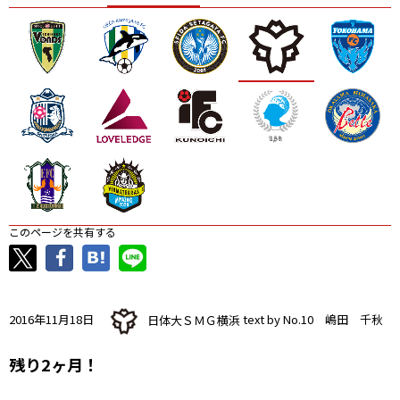
ニッパツ
名古屋
静岡
愛媛Ｌ
このページを共有する
2016年11月18日
日体大ＳＭＧ横浜
text by No.10 嶋田 千秋
残り2ヶ月！