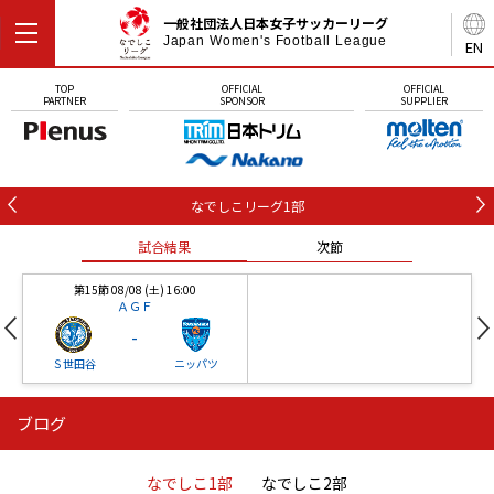
一般社団法人日本女子サッカーリーグ
Japan Women's Football League
EN
TOP
OFFICIAL
OFFICIAL
PARTNER
SPONSOR
SUPPLIER
なでしこリーグ1部
試合結果
次節
第15節 08/08 (土) 16:00
ＡＧＦ
-
Ｓ世田谷
ニッパツ
ブログ
第16節 09/05 (土) 15:00
第16節 09/05 (土) 15:00
試合結果
次節
ニッパツ
石人の星
-
-
なでしこ1部
なでしこ2部