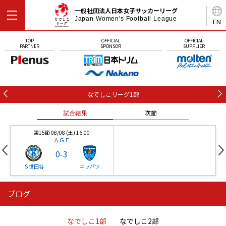
一般社団法人日本女子サッカーリーグ
Japan Women's Football League
EN
TOP
OFFICIAL
OFFICIAL
PARTNER
SPONSOR
SUPPLIER
なでしこリーグ1部
試合結果
次節
第15節 08/08 (土) 16:00
ＡＧＦ
0
-
3
Ｓ世田谷
ニッパツ
ブログ
第16節 09/05 (土) 15:00
第16節 09/05 (土) 15:00
試合結果
次節
ニッパツ
石人の星
-
-
なでしこ1部
なでしこ2部