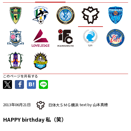
ニッパツ
名古屋
静岡
愛媛Ｌ
このページを共有する
2013年06月21日
日体大ＳＭＧ横浜
text by 山本真穂
HAPPY birthday 私（笑）