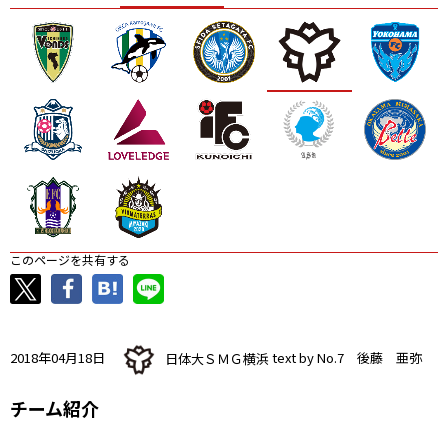
ニッパツ
名古屋
静岡
愛媛Ｌ
このページを共有する
2018年04月18日
日体大ＳＭＧ横浜
text by No.7 後藤 亜弥
チーム紹介