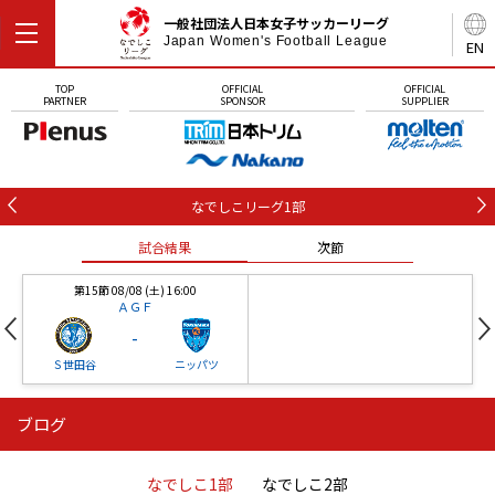
一般社団法人日本女子サッカーリーグ
Japan Women's Football League
EN
TOP
OFFICIAL
OFFICIAL
PARTNER
SPONSOR
SUPPLIER
なでしこリーグ1部
試合結果
次節
第15節 08/08 (土) 16:00
ＡＧＦ
-
Ｓ世田谷
ニッパツ
ブログ
第16節 09/05 (土) 15:00
第16節 09/05 (土) 15:00
試合結果
次節
ニッパツ
石人の星
-
-
なでしこ1部
なでしこ2部