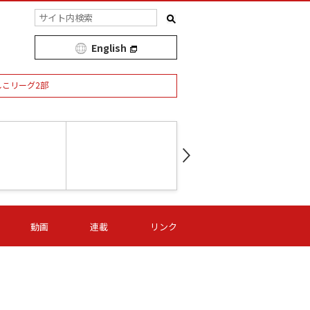
English
しこリーグ2部
第16節 09/05 (土) 15:00
第
ニッパツ
-
ニッパツ
名古屋
/06 (日) 15:00
第16節 09/06 (日) 15:00
第16節 09/05 (土) 15:00
第
動画
連載
リンク
オリプリ
津山
ニッパツ
-
-
-
Ｓ日体大
湯郷ベル
オルカ
ニッパツ
名古屋