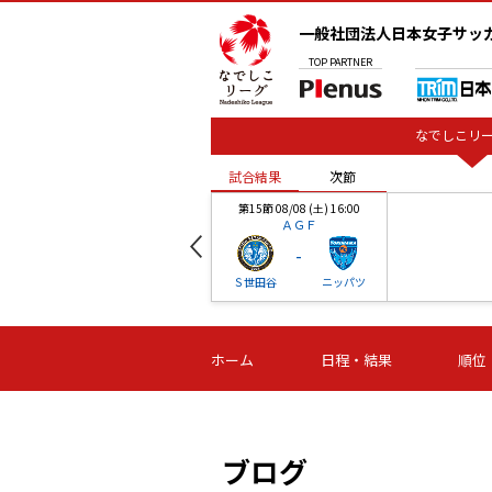
一般社団法人日本女子サッ
TOP
PARTNER
なでしこリー
試合結果
次節
00
第15節 08/08 (土) 16:00
ＡＧＦ
-
ベル
Ｓ世田谷
ニッパツ
試合結果
次節
00
第16節 09/06 (日) 15:00
第16節 09/05 (土) 15:00
第16節 09/05 (
ホーム
日程・結果
順位
津山
ニッパツ
石人の
-
-
-
体大
湯郷ベル
オルカ
ニッパツ
名古屋
静岡
ブログ