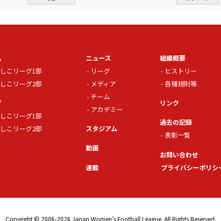
ム
ニュース
組織概要
しこリーグ1部
リーグ
ヒストリー
しこリーグ2部
メディア
各種規則等
チーム
グ
リンク
アカデミー
しこリーグ1部
過去の記録
しこリーグ2部
スタジアム
表彰一覧
動画
お問い合わせ
連載
プライバシーポリシ
Copyright © 2006-2026 Japan Women's Football League. All Rights Reserved.