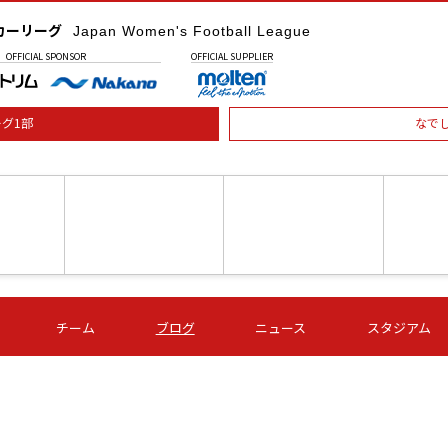
カーリーグ
Japan Women's Football League
OFFICIAL
SPONSOR
OFFICIAL
SUPPLIER
グ1部
なで
土) 15:00
第16節 09/05 (土) 16:00
第16節 09/05 (土) 17:00
第16節 09
チーム
ブログ
ニュース
スタジアム
星
ＡＧＦ
いちご
-
-
愛媛Ｌ
Ｓ世田谷
伊賀ＦＣ
ヴィアマ
Ａハリマ
Ｖ市原Ｌ