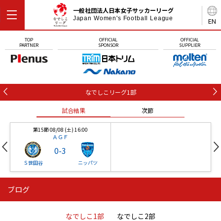
一般社団法人日本女子サッカーリーグ
Japan Women's Football League
EN
TOP
OFFICIAL
OFFICIAL
PARTNER
SPONSOR
SUPPLIER
なでしこリーグ1部
試合結果
次節
第15節 08/08 (土) 16:00
ＡＧＦ
0
-
3
Ｓ世田谷
ニッパツ
ブログ
第16節 09/05 (土) 15:00
第16節 09/05 (土) 15:00
試合結果
次節
ニッパツ
石人の星
-
-
なでしこ1部
なでしこ2部