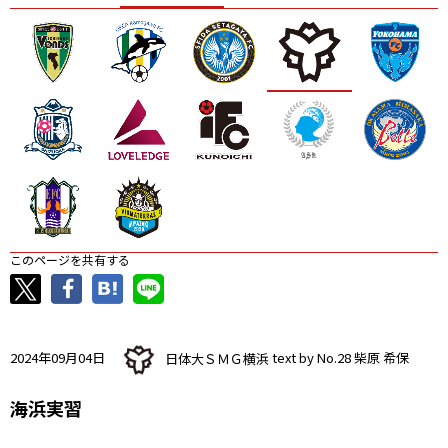
ニッパツ
名古屋
静岡
愛媛Ｌ
このページを共有する
2024年09月04日
日体大ＳＭＧ横浜
text by No.28 柴原 希保
海浜実習