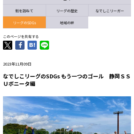
ニッパツ
名古屋
静岡
愛媛Ｌ
街を訪ねて
リーグの歴史
なでしこリーガー
リーグのSDGs
地域の絆
このページを共有する
2023年11月09日
なでしこリーグのSDGs もう一つのゴール 静岡ＳＳ
Ｕボニータ編