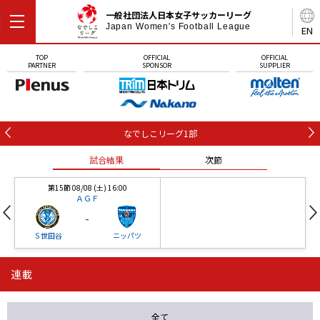
一般社団法人日本女子サッカーリーグ
Japan Women's Football League
EN
TOP
OFFICIAL
OFFICIAL
PARTNER
SPONSOR
SUPPLIER
なでしこリーグ1部
試合結果
次節
第15節 08/08 (土) 16:00
ＡＧＦ
-
Ｓ世田谷
ニッパツ
連載
第16節 09/05 (土) 15:00
第16節 09/05 (土) 15:00
試合結果
次節
ニッパツ
石人の星
-
-
全て