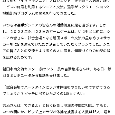
取り組む「イマドキシニア」プロジェクト。在宅系・入居系介護サ
ービスの施設を利用するシニアと交流。選手がレクリエーションと
機能訓練プログラムの開発を行ってきました。
いつもは選手がシニアの皆さんの活動拠点に足を運びます。しか
し、２０２３年９月２３日のホームゲームは、いつもとは逆に、シ
ニアの皆さんに試合会場となる磐田スポーツ交流の里ゆめりあサッ
カー場に足を運んでいただき活躍していただくプランでした。シニ
アの皆さんとの交流をより多くの人に伝え、健康づくりの仲間の輪
を広げるためです。
磐田市南交流センター 前センター長の吉添繁雄さんは、ある日、静
岡ＳＳＵボニータから相談を受けました。
「試合会場でハーフタイムにラジオ体操をやりたいのですができる
でしょうか？ピッチに出ていただくのは5人くらい」
吉添さんは「できるよ」と軽く返事し地域の仲間に相談。すると、
いつの間にか、ピッチ上でラジオ体操を披露する人数は16人に増え