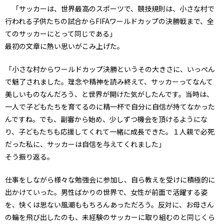
「サッカーは、世界最高のスポーツで、競技規則は、小さな村で
行われる子供たちの試合からFIFAワールドカップの決勝戦まで、全
てのサッカーにとって同じである」
最初の文章に熱い思いがこみ上げた。
「小さな村からワールドカップ決勝というその大きさに、いっぺん
で魅了されました。理念や精神を読み終えて、サッカーってなんて
美しいものなんだろう、と世界が開けた気がしたんです。当時は、
一人で子どもたちを育てるのに精一杯で自分に自信が持てなかった
んですね。でも、副審から始め、少しずつ機会を頂けるようにな
り、子どもたちも応援してくれて一緒に成長できた。１人親で必死
だった私に、サッカーは自信を与えてくれました」
そう振り返る。
仕事をしながら様々な勉強会に参加し、自ら教えを受けに積極的に
出かけていった。男性ばかりの世界で、女性が前面で活躍する姿
を、快くは思ない風潮ももちろんあっただろう。反対に、お母さん
の輪を飛び出したのも、未経験のサッカーに取り組むのと同じくら