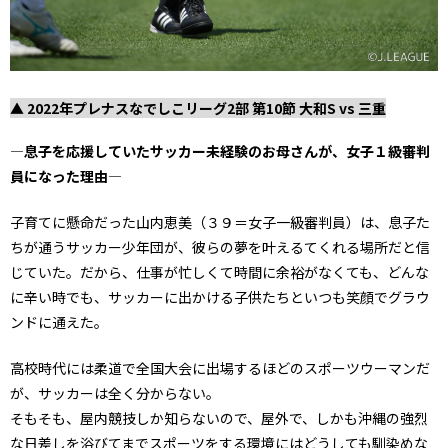
▲ 2022年プレナスなでしこリーグ2部 第10節 大和S vs 三重
―息子を応援していたサッカー未経験のお母さんが、女子１級審判
員になった理由―
子育てに懸命だった山内恵美（３９＝女子一級審判員）は、息子た
ちが通うサッカー少年団が、彼らの夢を叶えるてくれる場所だと信
じていた。だから、仕事が忙しくて時間に余裕がなくても、どんな
に辛い時でも、サッカーに出かける子供たちといつも笑顔でグラウ
ンドに通えた。
高校時代には柔道で全国大会に出場するほどのスポーツウーマンだ
が、サッカーは全く分からない。
そもそも、屋内競技しか知らないので、屋外で、しかも沖縄の強烈
な日差しを浴びてまでスポーツをする環境にはどうしても馴染めな