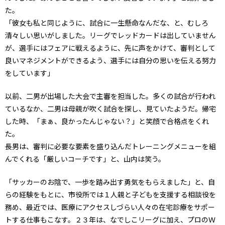
た。
「彼女も私と同じように、試合に一生懸命なんだな、と、むしろ
清々しい思いがしました。リーグでレッドカードは出していません
が、選手にはフェアに戦えるように、先に声をかけて、審判として
良いマネジメントができるよう、選手には自分の思いを伝える努力
をしています」
以前、二男が出場した大会で主審を担当した。多くの試合が行われ
ているなか、二男は母親が吹く試合を探し、見ていたようだ。帰宅
した時、「まぁ、良かったんじゃない？」と笑顔で合格点をくれ
た。
長男は、審判に必要な要素を盛り込んだトレーニングメニューを組
んでくれる「厳しいコーチです」と、山内は笑う。
「サッカーのお陰で、一歩を踏み出す勇気をもらえました」と、自
らの経験をもとに、市役所では１人親と子どもを支援する相談役を
務め、最近では、医療にアクセスしづらい人々の在宅診療をサポー
トする仕事もこなす。２３年は、なでしこリーグに加え、プロのＷ