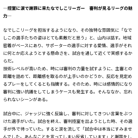
―控室に涙で謝罪に来たなでしこリーガー 審判が見るリーグの魅
力―
なでしこリーグを担当するようになり、その独特な雰囲気に「なで
しこの選手たちの姿はとても素敵だと思う」と、山内は話す。地域
密着がベースにあり、サポーターの選手に対する愛情、選手がそれ
に何とか応えようとする懸命さを、試合を通して近くで実感するか
らだ。
技術レベルが高いため、時には審判の力量を試すように、主審との
距離を詰めて、距離感を取るのが上手いのかどうか、反応を見定め
るプレーをしてくるとも指摘する。そのため、時には感情的になり
審判に強い抗議をしてしまうケースも発生する。そんななか、忘れ
られないシーンがある。
試合中に、ジャッジに強く反論し、審判に対してきつい言葉をぶつ
けた選手がいた。試合を終え、審判控室を出ようとした時、その選
手が外で待っていた。すると涙を流して「試合中は本当にすみませ
んでした。あんなことを言ってしまい反省しています」と謝罪をし