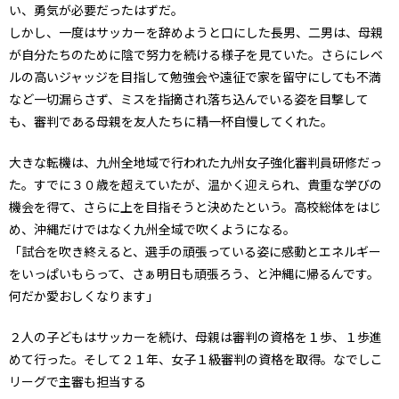
い、勇気が必要だったはずだ。
しかし、一度はサッカーを辞めようと口にした長男、二男は、母親
が自分たちのために陰で努力を続ける様子を見ていた。さらにレベ
ルの高いジャッジを目指して勉強会や遠征で家を留守にしても不満
など一切漏らさず、ミスを指摘され落ち込んでいる姿を目撃して
も、審判である母親を友人たちに精一杯自慢してくれた。
大きな転機は、九州全地域で行われた九州女子強化審判員研修だっ
た。すでに３０歳を超えていたが、温かく迎えられ、貴重な学びの
機会を得て、さらに上を目指そうと決めたという。高校総体をはじ
め、沖縄だけではなく九州全域で吹くようになる。
「試合を吹き終えると、選手の頑張っている姿に感動とエネルギー
をいっぱいもらって、さぁ明日も頑張ろう、と沖縄に帰るんです。
何だか愛おしくなります」
２人の子どもはサッカーを続け、母親は審判の資格を１歩、１歩進
めて行った。そして２１年、女子１級審判の資格を取得。なでしこ
リーグで主審も担当する