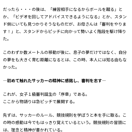
だったら・・・の後は、「練習相手になるからボールを蹴る」と
か、「ビデオを回してアドバイスできるようになる」とか、スタン
ド側にいても見つかりそうなものだが、お母さんは「審判をやりま
す！」と、スタンドからピッチに向かって勢いよく階段を駆け降り
た。
このわずか数メートルの移動が後に、息子の夢だけではなく、自分
の夢をも大きく育む距離になるとは、この時、本人には知る由もな
かった。
―初めて触れたサッカーの精神に感銘し、審判を志す―
これが、女子１級審判誕生の「序章」である。
ここから物語りは急ピッチで展開する。
先ずは、サッカーのルール、競技規則を学ぼうと本を手に取る。こ
の時の感動は今でもはっきり覚えているという。競技規則の冒頭に
は、理念と精神が書かれている。