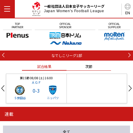
一般社団法人日本女子サッカーリーグ
Japan Women's Football League
EN
TOP
OFFICIAL
OFFICIAL
PARTNER
SPONSOR
SUPPLIER
なでしこリーグ1部
試合結果
次節
第15節 08/08 (土) 16:00
ＡＧＦ
0
-
3
Ｓ世田谷
ニッパツ
連載
第16節 09/05 (土) 15:00
第16節 09/05 (土) 15:00
試合結果
次節
ニッパツ
石人の星
-
-
全て