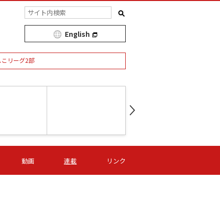
English
しこリーグ2部
第16節 09/05 (土) 15:00
第
ニッパツ
-
ニッパツ
名古屋
/06 (日) 15:00
第16節 09/06 (日) 15:00
第16節 09/05 (土) 15:00
第
動画
連載
リンク
オリプリ
津山
ニッパツ
-
-
-
Ｓ日体大
湯郷ベル
オルカ
ニッパツ
名古屋