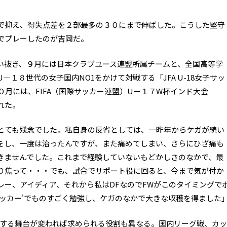
で抑え、得失点差を２部最多の３０にまで伸ばした。こうした堅守
でプレーしたのが吉岡だ。
い抜き、９月には日本クラブユース連盟所属チームと、全国高等学
１８世代の女子国内NO1をかけて対戦する「JFA U-18女子サッ
１０月には、FIFA（国際サッカー連盟）Uー１７W杯インド大会
れた。
とても残念でした。私自身の反省としては、一昨年からケガが続い
をし、一度は治ったんですが、また痛めてしまい、さらにひざ痛も
きませんでした。これまで経験していないもどかしさのなかで、最
り焦って・・・でも、試合でサポート役に回ると、今まで気が付か
レー、アイディア、それから私はDFなのでFWがこのタイミングで
サッカー'でものすごく勉強し、ケガのなかで大きな収穫を得ました
する舞台が変われば求められる役割も異なる。国内リーグ戦、カッ