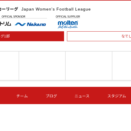
カーリーグ
Japan Women's Football League
OFFICIAL
SPONSOR
OFFICIAL
SUPPLIER
グ1部
なで
土) 15:00
第16節 09/05 (土) 16:00
第16節 09/05 (土) 17:00
第16節 09
チーム
ブログ
ニュース
スタジアム
星
ＡＧＦ
いちご
-
-
愛媛Ｌ
Ｓ世田谷
伊賀ＦＣ
ヴィアマ
Ａハリマ
Ｖ市原Ｌ