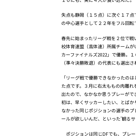
失点も静岡（１５点）に次ぐ１７点
の中心選手として２２年をフル回転
春先に始まったリーグ戦を２位で戦
校体育連盟（高体連）所属チームがU―
カーファイナルズ2022」で優勝。
（準々決勝敗退）の代表にも選出さ
「リーグ戦で優勝できなかったのは
た点です。３月に右太ももの肉離れ
出たので、なかなか思うプレーがで
初は、早くサッカーしたい、とばか
なかった同じポジションの選手のプ
ールが欲しいんだ、といった'観る
ポジションは同じDFでも、プレー