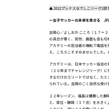
▲ 2022プレナスなでしこリーグ2部 第
ー女子サッカーの未来を見せる J
吉岡心／よしおか こころ（１７＝２
の具合が悪く、突然、画面も音も切
アカデミーの担当者の機転で電話を
え、こちらこそすみませんでした。
アカデミーは、日本サッカー協会の
（２０年までチャレンジリーグ）に
するだけのエリートではなく、たと
られている。吉岡のごく自然な受け
２２年シーズン、福島は優勝した静
と、首位・静岡（３７点）を大きく
１０にも、実に４人が食い込んだ。