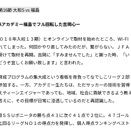
16節 大和S vs 福島
FAアカデミー福島でフル回転した吉岡心ー
０１８年入校１３期）とオンラインで取材を始めたところ、WI-FI
れてしまった。何回かやり直してみたのだが、繋がらない。ＪＦＡ
受けて取材を再開。吉岡に「すみませんでした」と謝った時、「い
どうぞ宜しくお願い致します」と言われた。
育成プログラムの集大成という看板を背負ってなでしこリーグ２部
参加する。一方、アカデミー生たちは、ただサッカーの技術を習得
えティーンエイジャーであっても、地域、社会に貢献できるよう教
答えに、その目標が日常に浸透しているのだと再認識した。
岡ＳＳＵボニータの勝ち点４３に次ぐ４１点で２位に。４７ゴール
上回るリーグＮＯ１の得点力を発揮し、個人得点ランキングベスト