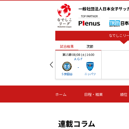
一般社団法人日本女子サッ
TOP
PARTNER
なでしこリー
試合結果
次節
00
第15節 08/08 (土) 16:00
ＡＧＦ
-
ベル
Ｓ世田谷
ニッパツ
試合結果
次節
00
第16節 09/06 (日) 15:00
第16節 09/05 (土) 15:00
第16節 09/05 (
ホーム
日程・結果
順位
津山
ニッパツ
石人の
-
-
-
体大
湯郷ベル
オルカ
ニッパツ
名古屋
静岡
連載コラム